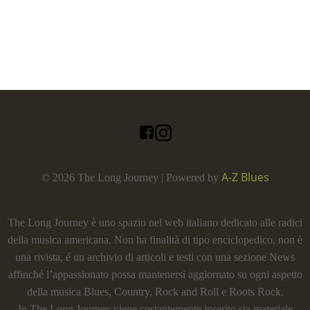
A-Z Blues
© 2026 The Long Journey | Powered by
The Long Journey è uno spazio nel web italiano dedicato alle radici
della musica americana. Non ha finalità di tipo enciclopedico, non è
una rivista, é un archivio di articoli e testi con una sezione News
affinché l’appassionato possa mantenersi aggiornato su ogni aspetto
della musica Blues, Country, Rock and Roll e Roots Rock.
In The Long Journey viene costantemente inserito sia materiale