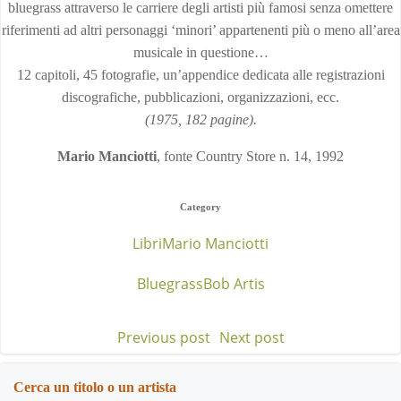
bluegrass attraverso le carriere degli artisti più famosi senza omettere
riferimenti ad altri personaggi ‘minori’ appartenenti più o meno all’area
musicale in questione…
12 capitoli, 45 fotografie, un’appendice dedicata alle registrazioni
discografiche, pubblicazioni, organizzazioni, ecc.
(1975, 182 pagine).
Mario Manciotti
, fonte Country Store n. 14, 1992
Category
Libri
Mario Manciotti
Bluegrass
Bob Artis
Previous post
Next post
Post
Post
navigation
navigation
Cerca un titolo o un artista