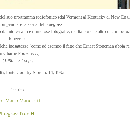
so del suo programma radiofonico (dal Vermont al Kentucky al New Engl
compendiare la storia del bluegrass.
to da interessanti e numerose fotografie, risulta più che altro una introdu
bluegrass.
lche inesattezza (come ad esempo il fatto che Ernest Stoneman abbia re
n Charlie Poole, ecc.).
(1980, 122 pag.)
ti
, fonte Country Store n. 14, 1992
Category
bri
Mario Manciotti
Bluegrass
Fred Hill