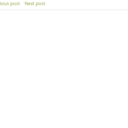
ious post
Next post
t
Post
igation
navigation