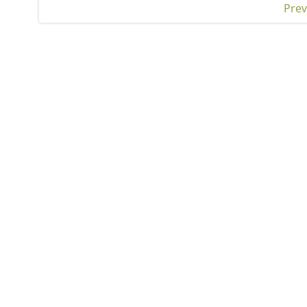
Prev
Pos
nav