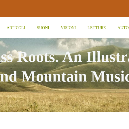
ARTICOLI
SUONI
VISIONI
LETTURE
AUTO
ss Roots. An Illust
And Mountain Musi