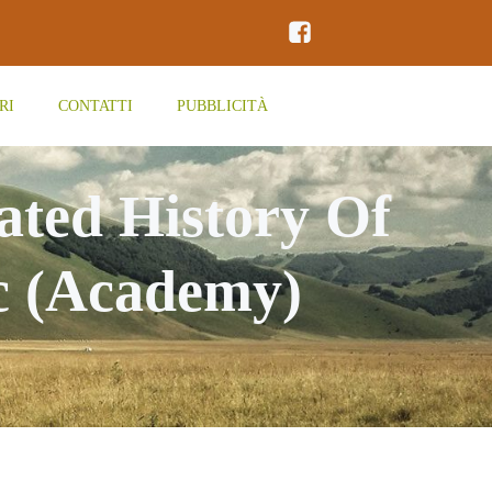
RI
CONTATTI
PUBBLICITÀ
rated History Of
c (Academy)