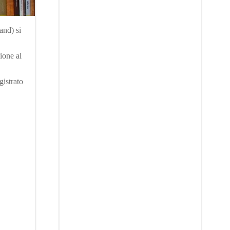
and) si
zione al
gistrato