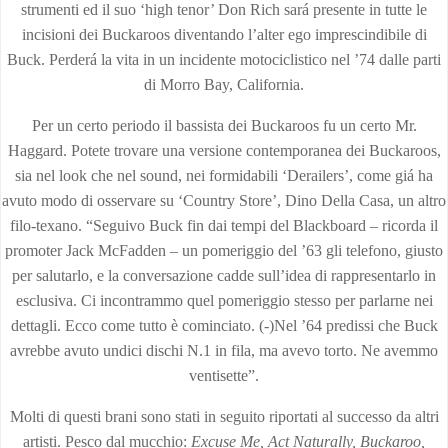
strumenti ed il suo ‘high tenor’ Don Rich sará presente in tutte le
incisioni dei Buckaroos diventando l’alter ego imprescindibile di
Buck. Perderá la vita in un incidente motociclistico nel ’74 dalle parti
di Morro Bay, California.
Per un certo periodo il bassista dei Buckaroos fu un certo Mr.
Haggard. Potete trovare una versione contemporanea dei Buckaroos,
sia nel look che nel sound, nei formidabili ‘Derailers’, come giá ha
avuto modo di osservare su ‘Country Store’, Dino Della Casa, un altro
filo-texano. “Seguivo Buck fin dai tempi del Blackboard – ricorda il
promoter Jack McFadden – un pomeriggio del ’63 gli telefono, giusto
per salutarlo, e la conversazione cadde sull’idea di rappresentarlo in
esclusiva. Ci incontrammo quel pomeriggio stesso per parlarne nei
dettagli. Ecco come tutto è cominciato. (-)Nel ’64 predissi che Buck
avrebbe avuto undici dischi N.1 in fila, ma avevo torto. Ne avemmo
ventisette”.
Molti di questi brani sono stati in seguito riportati al successo da altri
artisti. Pesco dal mucchio:
Excuse Me, Act Naturally, Buckaroo,