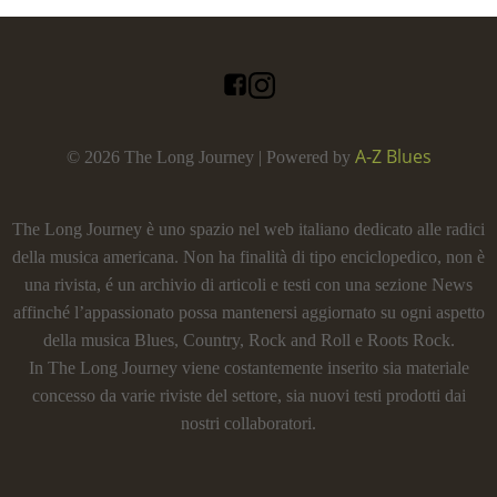
A-Z Blues
© 2026 The Long Journey | Powered by
The Long Journey è uno spazio nel web italiano dedicato alle radici
della musica americana. Non ha finalità di tipo enciclopedico, non è
una rivista, é un archivio di articoli e testi con una sezione News
affinché l’appassionato possa mantenersi aggiornato su ogni aspetto
della musica Blues, Country, Rock and Roll e Roots Rock.
In The Long Journey viene costantemente inserito sia materiale
concesso da varie riviste del settore, sia nuovi testi prodotti dai
nostri collaboratori.