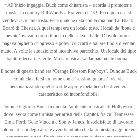
“All’inizio ingaggiai Buck come chitarrista – ricorda il promoter e
musicista country Bill Woods – Era verso il ’53. Ecco per cosa si
vendeva. Un chitarrista. Fece qualche data con la mia band al Black-
Board di Chester. A quei tempi era un locale tosto. I locali da ‘botte e
bevute’ avevano preso il posto delle sale da ballo. Diavolo, non si
pagava biglietto d’ingresso e potevi ciuccarti e ballare fino a diventar
matto. A volte la situazione si incattiviva parecchio. Un locale del tipo:
battiti-e-leccati-le-ferite. Ma la musica era dannatamente buona”.
Il nome di questa band era ‘Orange Blossom Playboys’. Dunque Buck
comincia a farsi un nome come ‘session guitarist’, via via
personalizzando quel suo stile aspro e metallico che diventerá
caratteristico ed inconfondibile.
Durante il giorno Buck frequenta l’ambiente musicale di Hollywood,
dove lavora come turnista per artisti della Capitol, fra cui Tennessee
Ernie Ford, Gene Vincent e Sonny James. Insoddisfatto di lavorare
solo nei dischi degli altri, e avendo intuito che la richiesta maggiore era