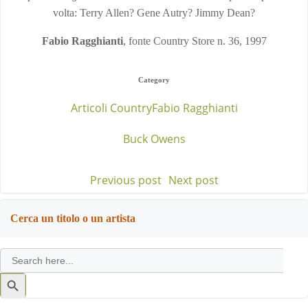
volta: Terry Allen? Gene Autry? Jimmy Dean?
Fabio Ragghianti
, fonte Country Store n. 36, 1997
Category
Articoli Country
Fabio Ragghianti
Buck Owens
Previous post
Next post
Post
Post
navigation
navigation
Cerca un titolo o un artista
Search
for:
Search
Button