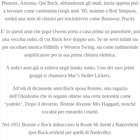
Phoenix, Arizona. Qui Buck, abbandonati gli studi, inizia appena puó
a lavorare come camionista (negli anni ’60, insieme a Red Simpson,
sortirá una serie di classici per truckdrivers come
Runaway Truck
).
E’ in questi anni che papá Owens porta a casa prima un pianoforte, poi
una vecchia radio, di cui Buck fece doppio uso. Se ne serví infatti sia
per ascoltare musica Hillbilly e Western Swing, sia come rudimentale
amplificatore per la sua prima chitarra elettrica.
A sedici anni giá si esibiva negli honky tonks. Uno dei suoi primi
gruppi si chiamava Mac’s Skillet Lickers.
All’etá di diciassette anni Buck sposa Bonnie, una ragazza
dell’Oklahoma che in seguito ottiene una certa notorietá come
‘yodeler’. Dopo il divorzio, Bonnie divenne Mrs Haggard, nonchè
vocalist per entrambi i mariti.
Nel 1951 Bonnie e Buck imboccano la Route 66 diretti a Bakersfield
(poi Buck-ersfield per quelli di Nashville).