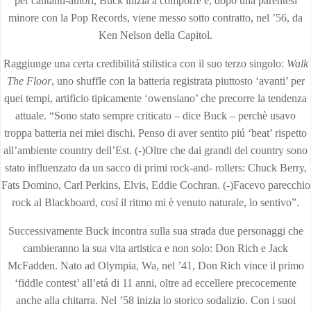
per cantanti-autori, Buck inizia a comporre e, dopo una parentesi
minore con la Pop Records, viene messo sotto contratto, nel ’56, da
Ken Nelson della Capitol.
Raggiunge una certa credibilitá stilistica con il suo terzo singolo:
Walk
The Floor
, uno shuffle con la batteria registrata piuttosto ‘avanti’ per
quei tempi, artificio tipicamente ‘owensiano’ che precorre la tendenza
attuale. “Sono stato sempre criticato – dice Buck – perchè usavo
troppa batteria nei miei dischi. Penso di aver sentito piú ‘beat’ rispetto
all’ambiente country dell’Est. (-)Oltre che dai grandi del country sono
stato influenzato da un sacco di primi rock-and- rollers: Chuck Berry,
Fats Domino, Carl Perkins, Elvis, Eddie Cochran. (-)Facevo parecchio
rock al Blackboard, cosí il ritmo mi è venuto naturale, lo sentivo”.
Successivamente Buck incontra sulla sua strada due personaggi che
cambieranno la sua vita artistica e non solo: Don Rich e Jack
McFadden. Nato ad Olympia, Wa, nel ’41, Don Rich vince il primo
‘fiddle contest’ all’etá di 11 anni, oltre ad eccellere precocemente
anche alla chitarra. Nel ’58 inizia lo storico sodalizio. Con i suoi