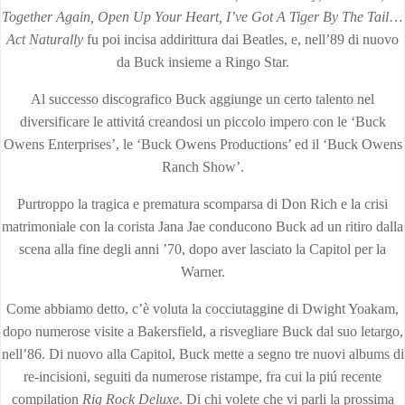
Together Again, Open Up Your Heart, I’ve Got A Tiger By The Tail
…
Act Naturally
fu poi incisa addirittura dai Beatles, e, nell’89 di nuovo
da Buck insieme a Ringo Star.
Al successo discografico Buck aggiunge un certo talento nel
diversificare le attivitá creandosi un piccolo impero con le ‘Buck
Owens Enterprises’, le ‘Buck Owens Productions’ ed il ‘Buck Owens
Ranch Show’.
Purtroppo la tragica e prematura scomparsa di Don Rich e la crisi
matrimoniale con la corista Jana Jae conducono Buck ad un ritiro dalla
scena alla fine degli anni ’70, dopo aver lasciato la Capitol per la
Warner.
Come abbiamo detto, c’è voluta la cocciutaggine di Dwight Yoakam,
dopo numerose visite a Bakersfield, a risvegliare Buck dal suo letargo,
nell’86. Di nuovo alla Capitol, Buck mette a segno tre nuovi albums di
re-incisioni, seguiti da numerose ristampe, fra cui la piú recente
compilation
Rig Rock Deluxe
. Di chi volete che vi parli la prossima