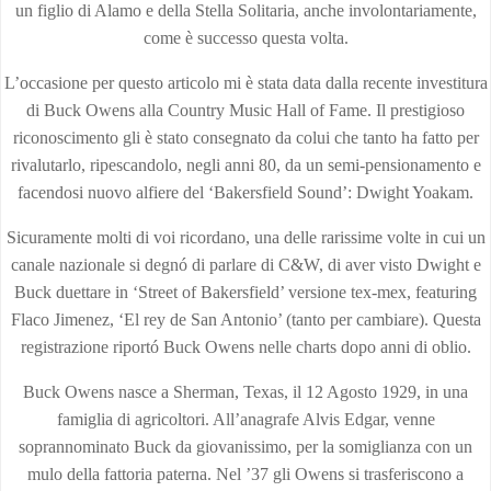
un figlio di Alamo e della Stella Solitaria, anche involontariamente,
come è successo questa volta.
L’occasione per questo articolo mi è stata data dalla recente investitura
di Buck Owens alla Country Music Hall of Fame. Il prestigioso
riconoscimento gli è stato consegnato da colui che tanto ha fatto per
rivalutarlo, ripescandolo, negli anni 80, da un semi-pensionamento e
facendosi nuovo alfiere del ‘Bakersfield Sound’: Dwight Yoakam.
Sicuramente molti di voi ricordano, una delle rarissime volte in cui un
canale nazionale si degnó di parlare di C&W, di aver visto Dwight e
Buck duettare in ‘Street of Bakersfield’ versione tex-mex, featuring
Flaco Jimenez, ‘El rey de San Antonio’ (tanto per cambiare). Questa
registrazione riportó Buck Owens nelle charts dopo anni di oblio.
Buck Owens nasce a Sherman, Texas, il 12 Agosto 1929, in una
famiglia di agricoltori. All’anagrafe Alvis Edgar, venne
soprannominato Buck da giovanissimo, per la somiglianza con un
mulo della fattoria paterna. Nel ’37 gli Owens si trasferiscono a