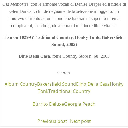
Old Memories
, con le armonie vocali di Denise Draper ed il fiddle di
Glen Duncan, chiude degnamente la selezione in oggetto: un
amorevole tributo ad un suono che ha oramai superato i trenta
compleanni, ma che gode ancora di una incredibile vitalità.
Lamon 10299 (Traditional Country, Honky Tonk, Bakersfield
Sound, 2002)
Dino Della Casa
, fonte Country Store n. 68, 2003
Category
Album Country
Bakersfield Sound
Dino Della Casa
Honky
Tonk
Traditional Country
Burrito Deluxe
Georgia Peach
Previous post
Next post
Post
Post