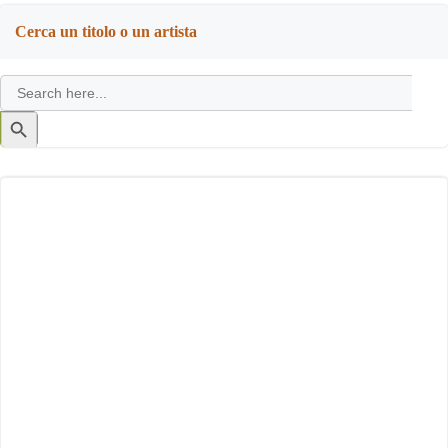
navigation
navigation
Cerca un titolo o un artista
Search
for:
Search
Button