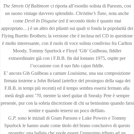
The Streets Of Baltimore
ci riporta all’esordio solista di Parsons, con
un suono vintage davvero splendido.
Christine’s Tune
, nota anche
come
Devil In Disguise
(ed il secondo titolo è quanto mai
appropriato…) è un altro dei pilastri sui quali si fonda la popolarità dei
Flying Burrito Brothers; la versione che è inclusa nel CD in questione
è molto interessante, con il ruolo di voce solista condiviso fra Carlton
Moody, Tommy Spurlock e Floyd ‘Gib’ Guilbeau, fiddler
extraordinaire già con i F.B.B. fin dal lontano 1975, ospite per
l’occasione con il suo fido cajun fiddle.
E’ ancora Gib Guilbeau a cantare
Louisiana
, una sua composizione
firmata insieme a John Beland (artefice del prosieguo della saga dei
F.B.B. in tempi più recenti) ed il tempo sembra essersi fermato alla
metà degli anni ’70, mentre la steel guitar di Sneaky Pete è sempre
presente, pur con la sobria discrezione di chi sa benissimo quando farsi
sentire e quando tenersi un poco defilato.
G.P.
sono le iniziali di Gram Parsons e Luke Powers e Tommy
Spurlock le hanno usate come titolo del brano conclusivo di questo
progetto: una ballata che vuole essere l’ennesimo tributo ad un