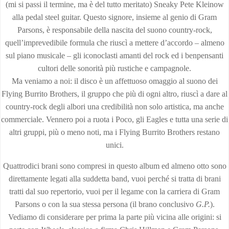
(mi si passi il termine, ma è del tutto meritato) Sneaky Pete Kleinow
alla pedal steel guitar. Questo signore, insieme al genio di Gram
Parsons, è responsabile della nascita del suono country-rock,
quell’imprevedibile formula che riuscì a mettere d’accordo – almeno
sul piano musicale – gli iconoclasti amanti del rock ed i benpensanti
cultori delle sonorità più rustiche e campagnole.
Ma veniamo a noi: il disco è un affettuoso omaggio al suono dei
Flying Burrito Brothers, il gruppo che più di ogni altro, riuscì a dare al
country-rock degli albori una credibilità non solo artistica, ma anche
commerciale. Vennero poi a ruota i Poco, gli Eagles e tutta una serie di
altri gruppi, più o meno noti, ma i Flying Burrito Brothers restano
unici.
Quattrodici brani sono compresi in questo album ed almeno otto sono
direttamente legati alla suddetta band, vuoi perché si tratta di brani
tratti dal suo repertorio, vuoi per il legame con la carriera di Gram
Parsons o con la sua stessa persona (il brano conclusivo
G.P.
).
Vediamo di considerare per prima la parte più vicina alle origini: si