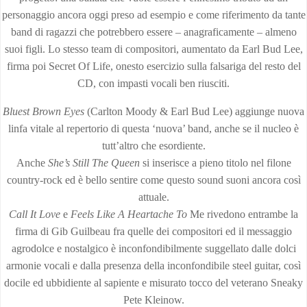
personaggio ancora oggi preso ad esempio e come riferimento da tante
band di ragazzi che potrebbero essere – anagraficamente – almeno
suoi figli. Lo stesso team di compositori, aumentato da Earl Bud Lee,
firma poi Secret Of Life, onesto esercizio sulla falsariga del resto del
CD, con impasti vocali ben riusciti.
Bluest Brown Eyes
(Carlton Moody & Earl Bud Lee) aggiunge nuova
linfa vitale al repertorio di questa ‘nuova’ band, anche se il nucleo è
tutt’altro che esordiente.
Anche
She’s Still The Queen
si inserisce a pieno titolo nel filone
country-rock ed è bello sentire come questo sound suoni ancora così
attuale.
Call It Love
e
Feels Like A Heartache To
Me rivedono entrambe la
firma di Gib Guilbeau fra quelle dei compositori ed il messaggio
agrodolce e nostalgico è inconfondibilmente suggellato dalle dolci
armonie vocali e dalla presenza della inconfondibile steel guitar, così
docile ed ubbidiente al sapiente e misurato tocco del veterano Sneaky
Pete Kleinow.