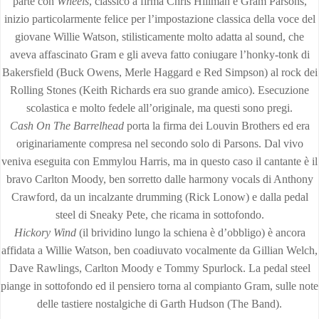
parte con
Wheels
, classico a firma Chris Hillman e Gram Parsons,
inizio particolarmente felice per l’impostazione classica della voce del
giovane Willie Watson, stilisticamente molto adatta al sound, che
aveva affascinato Gram e gli aveva fatto coniugare l’honky-tonk di
Bakersfield (Buck Owens, Merle Haggard e Red Simpson) al rock dei
Rolling Stones (Keith Richards era suo grande amico). Esecuzione
scolastica e molto fedele all’originale, ma questi sono pregi.
Cash On The Barrelhead
porta la firma dei Louvin Brothers ed era
originariamente compresa nel secondo solo di Parsons. Dal vivo
veniva eseguita con Emmylou Harris, ma in questo caso il cantante è il
bravo Carlton Moody, ben sorretto dalle harmony vocals di Anthony
Crawford, da un incalzante drumming (Rick Lonow) e dalla pedal
steel di Sneaky Pete, che ricama in sottofondo.
Hickory Wind
(il brividino lungo la schiena è d’obbligo) è ancora
affidata a Willie Watson, ben coadiuvato vocalmente da Gillian Welch,
Dave Rawlings, Carlton Moody e Tommy Spurlock. La pedal steel
piange in sottofondo ed il pensiero torna al compianto Gram, sulle note
delle tastiere nostalgiche di Garth Hudson (The Band).