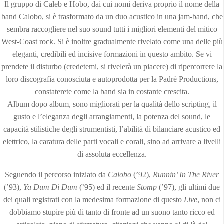
Il gruppo di Caleb e Hobo, dai cui nomi deriva proprio il nome della
band Calobo, si è trasformato da un duo acustico in una jam-band, che
sembra raccogliere nel suo sound tutti i migliori elementi del mitico
West-Coast rock. Si è inoltre gradualmente rivelato come una delle più
eleganti, credibili ed incisive formazioni in questo ambito. Se vi
prendete il disturbo (credetemi, si rivelerà un piacere) di ripercorrere la
loro discografia conosciuta e autoprodotta per la Padrè Productions,
constaterete come la band sia in costante crescita.
Album dopo album, sono migliorati per la qualità dello scripting, il
gusto e l’eleganza degli arrangiamenti, la potenza del sound, le
capacità stilistiche degli strumentisti, l’abilità di bilanciare acustico ed
elettrico, la caratura delle parti vocali e corali, sino ad arrivare a livelli
di assoluta eccellenza.
Seguendo il percorso iniziato da
Calobo
(’92),
Runnin’ In The River
(’93),
Ya Dum Di Dum
(’95) ed il recente
Stomp
(’97), gli ultimi due
dei quali registrati con la medesima formazione di questo
Live
, non ci
dobbiamo stupire più di tanto di fronte ad un suono tanto ricco ed