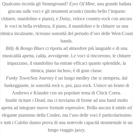
Qualcuno ricorda gli Stoneground?
Eyes Of Mine
, una grande ballata
giocata sulle voci e gli strumenti acustici (molto bello l’impasto
chitarre, mandolino e piano), e
Daisy
, veloce country-rock con ancora
le voci in bella evidenza, il piano, il mandolino e le chitarre su una
ritmica incalzante, ricreano sonorità del periodo d’oro delle West-Coast
bands.
Billy & Bongo Blues
ci riporta ad atmosfere più languide e di una
musicalità aperta, calda, avvolgente. Le voci si rincorrono, le chitarre
impazzano, il mandolino ha entrate efficaci quanto splendide, la
ritmica, piano incluso, è di gran classe.
Funky Town/Sea Journey
è un lungo medley che si stempera, dal
funkeggiante, in sonorità rock e, poi, jazz-rock. Unisce un brano di
Andrews e Klauder con un popolare tema di Chick Corea.
Inutile ricitare i Dead, ma ci troviamo di fronte ad una band molto
aperta ad integrare nuove formule espressive. Brilla ancora il nitido ed
elegante pianismo della Conlee, ma l’uso delle voci è particolarissimo
e tutti i Calobo danno prova di una notevole capacità strumentale in un
lungo viaggio jazzy.