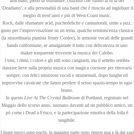
articolato, pieno di sfumature, citazioni che vanno al di là del
‘Deadiano’, e alla personalità di una band che è riuscita ad inglobare il
meglio di trent’anni e più di West-Coast music.
Rock, dalle sfumature acid, psichedeliche e cantautorali, unite a jazz,
gusto per l’improvvisazione su un tema, qualche reminiscenza classica
(la straordinaria pianista Jenny Conlee), le armonie vocali delle grandi
bands californiane; se amalgamate il tutto con delicatezza in uno
shaker trasparente troverete la musica dei Calobo.
I toni, i ritmi, i colori e gli stili sono cangianti, ma il settetto sembra
danzare lieve sulla propria musica con magica coesione per ritrovarsi
sempre, con felici intuizioni vocali e strumentali, dopo lunghe ed
improvvise cavalcate che fanno perdere il senso spazio-tempo in ogni
brano.
In questo
Live At The Crystal Ballroom
di Portland, registrato nel
Maggio dello scorso anno, suonano davanti ad un pubblico amico, un
pò come i Dead a Frisco, e la partecipazione emotiva della folla è
tangibile.
I brani nuovi sono pochi, la maggior parte sono ripresi qua e là dai vari