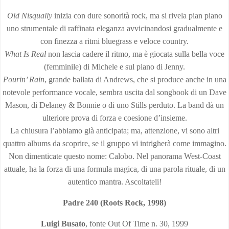
Old Nisqually
inizia con dure sonorità rock, ma si rivela pian piano
uno strumentale di raffinata eleganza avvicinandosi gradualmente e
con finezza a ritmi bluegrass e veloce country.
What Is Real
non lascia cadere il ritmo, ma è giocata sulla bella voce
(femminile) di Michele e sul piano di Jenny.
Pourin’ Rain
, grande ballata di Andrews, che si produce anche in una
notevole performance vocale, sembra uscita dal songbook di un Dave
Mason, di Delaney & Bonnie o di uno Stills perduto. La band dà un
ulteriore prova di forza e coesione d’insieme.
La chiusura l’abbiamo già anticipata; ma, attenzione, vi sono altri
quattro albums da scoprire, se il gruppo vi intrigherà come immagino.
Non dimenticate questo nome: Calobo. Nel panorama West-Coast
attuale, ha la forza di una formula magica, di una parola rituale, di un
autentico mantra. Ascoltateli!
Padre 240 (Roots Rock, 1998)
Luigi Busato
, fonte Out Of Time n. 30, 1999