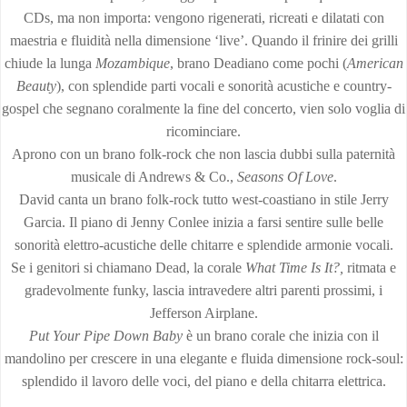
CDs, ma non importa: vengono rigenerati, ricreati e dilatati con
maestria e fluidità nella dimensione ‘live’. Quando il frinire dei grilli
chiude la lunga
Mozambique
, brano Deadiano come pochi (
American
Beauty
), con splendide parti vocali e sonorità acustiche e country-
gospel che segnano coralmente la fine del concerto, vien solo voglia di
ricominciare.
Aprono con un brano folk-rock che non lascia dubbi sulla paternità
musicale di Andrews & Co.,
Seasons Of Love
.
David canta un brano folk-rock tutto west-coastiano in stile Jerry
Garcia. Il piano di Jenny Conlee inizia a farsi sentire sulle belle
sonorità elettro-acustiche delle chitarre e splendide armonie vocali.
Se i genitori si chiamano Dead, la corale
What Time Is It?,
ritmata e
gradevolmente funky, lascia intravedere altri parenti prossimi, i
Jefferson Airplane.
Put Your Pipe Down Baby
è un brano corale che inizia con il
mandolino per crescere in una elegante e fluida dimensione rock-soul:
splendido il lavoro delle voci, del piano e della chitarra elettrica.