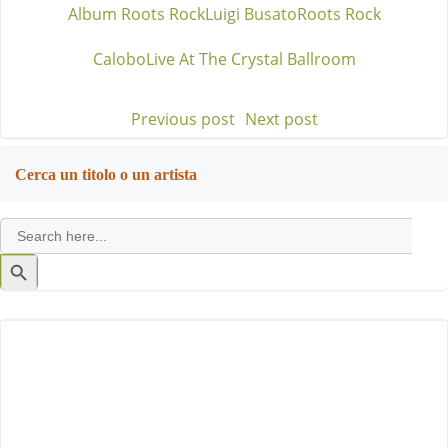
Album Roots Rock
Luigi Busato
Roots Rock
Calobo
Live At The Crystal Ballroom
Previous post
Next post
Post
Post
navigation
navigation
Cerca un titolo o un artista
Search
for:
Search
Button