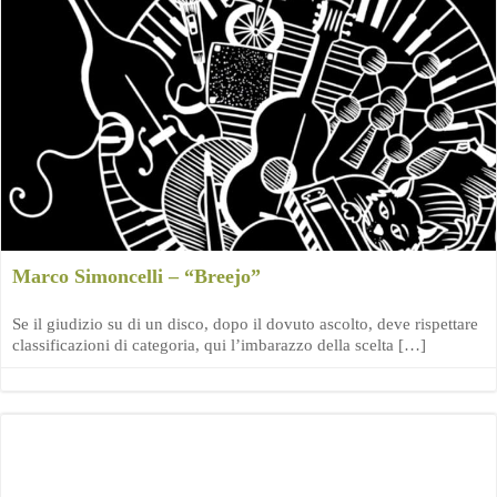
Marco Simoncelli – “Breejo”
Se il giudizio su di un disco, dopo il dovuto ascolto, deve rispettare
classificazioni di categoria, qui l’imbarazzo della scelta […]