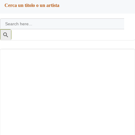
Cerca un titolo o un artista
Search
for:
Search
Button