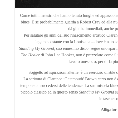
Come tutti i maestri che hanno tenuto lunghe ed appassionant
blues. E se probabilmente guarda a Robert Cray ed alla nu
dà giudizi immediati, anche p
Per salutare gli anni del suo rinascimento artistico Clar
legame costante con la Louisiana – dove è nato se
Standing My Ground,
suo ennesimo disco, segue uno sparti
The
Healer
di John Lee Hooker, non è prezzolato come il 
lavoro onesto, o, per dirla p
Soggetto ad ispirazioni alterne, è un esercizio di stile
La scrittura di Clarence ‘Gatemouth’ Brown certo non è qu
tempo e dal succedersi delle tendenze. La sua miscela blues
piccolo classico ed in questo senso
Standing My Ground
s
le tasche so
Alligator