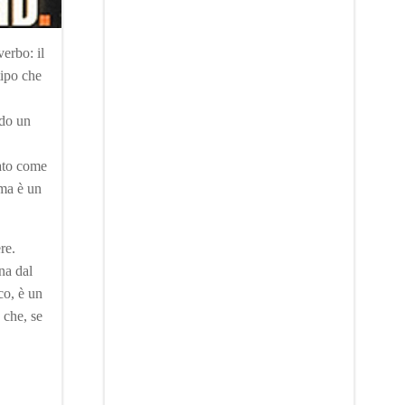
erbo: il
tipo che
ndo un
gato come
 ma è un
re.
na dal
co, è un
 che, se