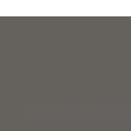
The Long Journey è uno spazio nel web italiano dedicato al
sezione News affinché l’appassionato possa mantenersi a
In The Long Journey viene costantemente inserito sia materi