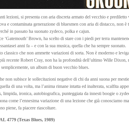
i lezioni, si presenta con aria discreta armato del vecchio e prediletto v
ova e contaminata generazione di bluesmen con aria di distacco, non è 
erché in passato ha suonato zydeco, polka e cajun.
ence ‘Gatemouth’ Brown, ha scelto di stare con i piedi per terra mantene
ssantasei anni fa – e con la sua musica, quella che ha sempre suonato.
to classico che non ammette variazioni di sorta. Non è moderno e levi
più recente Robert Cray, non ha la profondità dell’ultimo Wille Dixon,
iù semplicemente, un album di buon vecchio blues.
 che non subisce le sollecitazioni negative di chi da anni suona per mestie
ella di una volta, ma l’anima rimane intatta ed inalterata, scalfita appe
, limpida, ironica, autobiografica, punteggiata da innesti boogie o zyde
uona come l’ennesima variazione di una lezione che già conosciamo ma
no piene, fa piacere riascoltare.
 AL 4779 (Texas Blues, 1989)