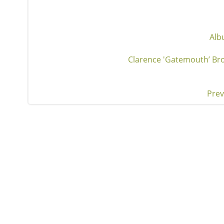
Alb
Clarence 'Gatemouth’ Br
Prev
Pos
nav