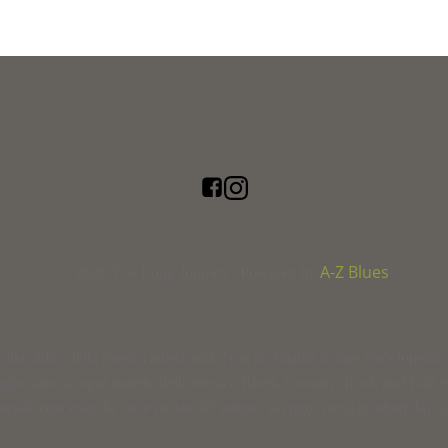
A-Z Blues
© 2026 The Long Journey | Powered by
le radici della musica americana. Non ha finalità di tipo enciclopedico, n
ggiornato su ogni aspetto della musica Blues, Country, Rock and Roll 
ale concesso da varie riviste del settore, sia nuovi testi prodotti dai nos