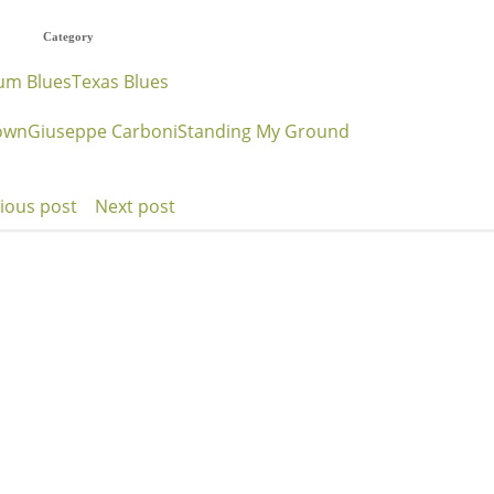
Category
um Blues
Texas Blues
own
Giuseppe Carboni
Standing My Ground
ious post
Next post
t
Post
igation
navigation