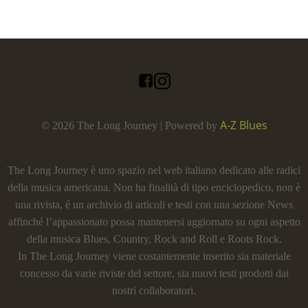
A-Z Blues
© 2026 The Long Journey | Powered by
The Long Journey è uno spazio nel web italiano dedicato alle radici
della musica americana. Non ha finalità di tipo enciclopedico, non è
una rivista, é un archivio di articoli e testi con una sezione News
affinché l’appassionato possa mantenersi aggiornato su ogni aspetto
della musica Blues, Country, Rock and Roll e Roots Rock.
In The Long Journey viene costantemente inserito sia materiale
concesso da varie riviste del settore, sia nuovi testi prodotti dai
nostri collaboratori.