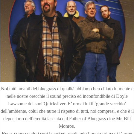
Noi tutti amanti del bluegrass di qualità abbiamo ben chiaro in mente e
nelle nostre orecchie il sound preciso ed inconfondibile di Doyle
Lawson e dei suoi Quicksilver. E’ ormai lui il ‘grande vecchio’
dell’ambiente, colui che nutre il rispetto di tutti, noi compresi, e che è il
depositario dell’eredità lasciata dal Father of Bluegrass cioè Mr. Bill
Monroe.
Bene, conoscendo i suoi lavori ed ascoltando l’opera prima di Darren