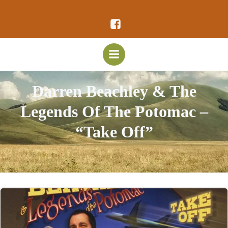
Vai
al
contenuto
Darren Beachley & The
Legends Of The Potomac –
“Take Off”