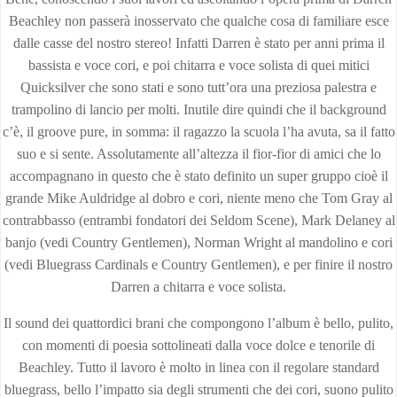
Beachley non passerà inosservato che qualche cosa di familiare esce
dalle casse del nostro stereo! Infatti Darren è stato per anni prima il
bassista e voce cori, e poi chitarra e voce solista di quei mitici
Quicksilver che sono stati e sono tutt’ora una preziosa palestra e
trampolino di lancio per molti. Inutile dire quindi che il background
c’è, il groove pure, in somma: il ragazzo la scuola l’ha avuta, sa il fatto
suo e si sente. Assolutamente all’altezza il fior-fior di amici che lo
accompagnano in questo che è stato definito un super gruppo cioè il
grande Mike Auldridge al dobro e cori, niente meno che Tom Gray al
contrabbasso (entrambi fondatori dei Seldom Scene), Mark Delaney al
banjo (vedi Country Gentlemen), Norman Wright al mandolino e cori
(vedi Bluegrass Cardinals e Country Gentlemen), e per finire il nostro
Darren a chitarra e voce solista.
Il sound dei quattordici brani che compongono l’album è bello, pulito,
con momenti di poesia sottolineati dalla voce dolce e tenorile di
Beachley. Tutto il lavoro è molto in linea con il regolare standard
bluegrass, bello l’impatto sia degli strumenti che dei cori, suono pulito