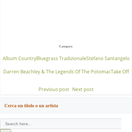
Category
Album Country
Bluegrass Tradizionale
Stefano Santangelo
Darren Beachley & The Legends Of The Potomac
Take Off
Previous post
Next post
Post
Post
navigation
navigation
Cerca un titolo o un artista
Search
for:
Search