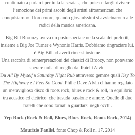
continuato a parlarci per tutta la serata -, che potesse fargli rivivere
l’emozione dei primi ascolti degli artisti afroamericani che
conquistarono il loro cuore, quando giovanissimi si avvicinarono alle
radici della musica americana.
Big Bill Broonzy aveva un posto speciale nella scala dei preferiti,
insieme a Big Joe Turner e Wynonie Harris. Dobbiamo ringraziare lui,
è Big Bill ad averli rimessi insieme.
Una raccolta di reinterpretazioni dei classici di Broozy, non potevamo
sperare nulla di meglio dai fratelli Alvin.
Da
All By Myself
a
Saturday Night Rub
attraverso gemme quali
Key To
The Highway
e
I Feel So Good
, Phil e Dave Alvin ci hanno regalato
un meraviglioso disco di roots rock, blues e rock & roll, in equilibrio
tra acustico ed elettrico, che trasuda passione e amore. Quello di due
fratelli che sono tornati a guardarsi negli occhi.
Yep Rock (Rock & Roll, Blues, Blues Rock, Roots Rock, 2014)
Maurizio Faulisi
, fonte Chop & Roll n. 17, 2014