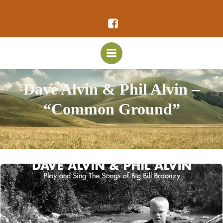
Vai
al
contenuto
Dave Alvin & Phil Alvin –
“Common Ground”