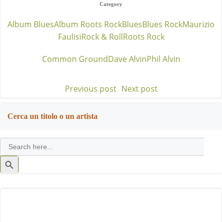
Category
Album Blues
Album Roots Rock
Blues
Blues Rock
Maurizio
Faulisi
Rock & Roll
Roots Rock
Common Ground
Dave Alvin
Phil Alvin
Previous post
Next post
Post
Post
navigation
navigation
Cerca un titolo o un artista
Search
for:
Search
Button