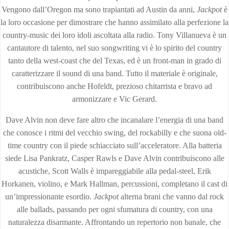
Vengono dall’Oregon ma sono trapiantati ad Austin da anni,
Jackpot
è
la loro occasione per dimostrare che hanno assimilato alla perfezione la
country-music dei loro idoli ascoltata alla radio. Tony Villanueva è un
cantautore di talento, nel suo songwriting vi è lo spirito del country
tanto della west-coast che del Texas, ed è un front-man in grado di
caratterizzare il sound di una band. Tutto il materiale è originale,
contribuiscono anche Hofeldt, prezioso chitarrista e bravo ad
armonizzare e Vic Gerard.
Dave Alvin non deve fare altro che incanalare l’energia di una band
che conosce i ritmi del vecchio swing, del rockabilly e che suona old-
time country con il piede schiacciato sull’acceleratore. Alla batteria
siede Lisa Pankratz, Casper Rawls e Dave Alvin contribuiscono alle
acustiche, Scott Walls è impareggiabile alla pedal-steel, Erik
Horkanen, violino, e Mark Hallman, percussioni, completano il cast di
un’impressionante esordio.
Jackpot
alterna brani che vanno dal rock
alle ballads, passando per ogni sfumatura di country, con una
naturalezza disarmante. Affrontando un repertorio non banale, che