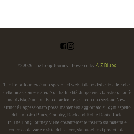
A-Z Blues
© 2026 The Long Journey | Powered by
The Long Journey è uno spazio nel web italiano dedicato alle radici
della musica americana. Non ha finalità di tipo enciclopedico, non è
una rivista, é un archivio di articoli e testi con una sezione News
affinché l’appassionato possa mantenersi aggiornato su ogni aspetto
della musica Blues, Country, Rock and Roll e Roots Rock.
In The Long Journey viene costantemente inserito sia materiale
concesso da varie riviste del settore, sia nuovi testi prodotti dai