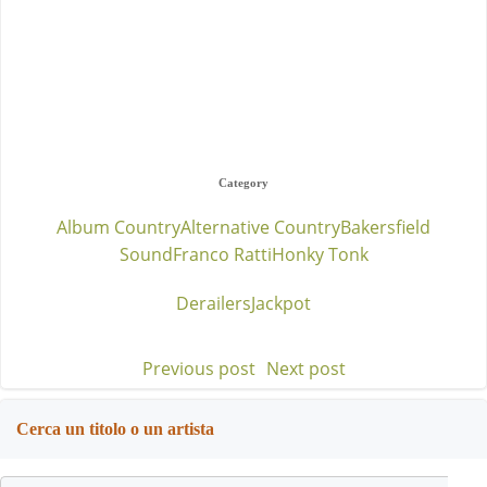
Category
Album Country
Alternative Country
Bakersfield
Sound
Franco Ratti
Honky Tonk
Derailers
Jackpot
Previous post
Next post
Post
Post
navigation
navigation
Cerca un titolo o un artista
Search