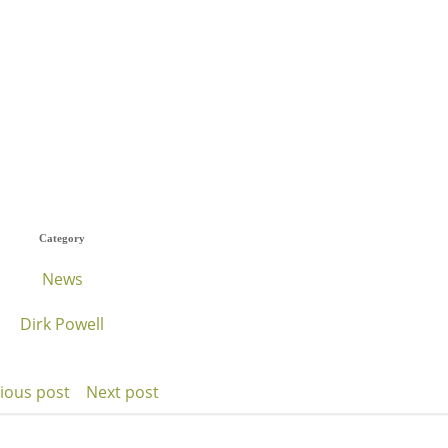
Category
News
Dirk Powell
ious post
Next post
t
Post
igation
navigation