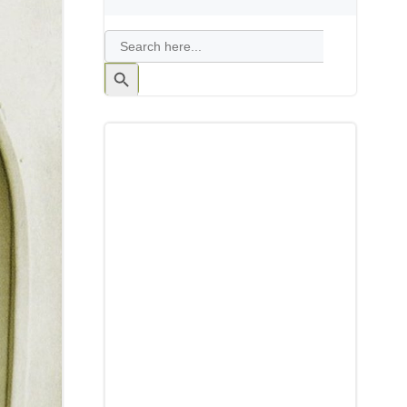
Search
for:
Search
Button