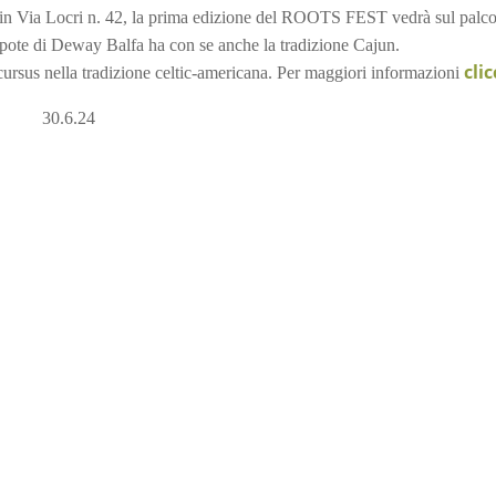
io in Via Locri n. 42, la prima edizione del ROOTS FEST vedrà sul palc
ipote di Deway Balfa ha con se anche la tradizione Cajun.
cli
cursus nella tradizione celtic-americana. Per maggiori informazioni
30.6.24