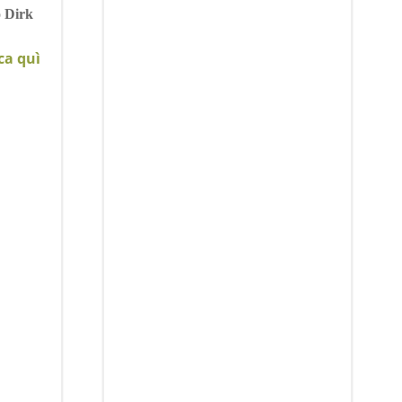
o
Dirk
cca quì