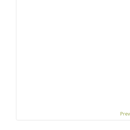
Prev
Pos
nav