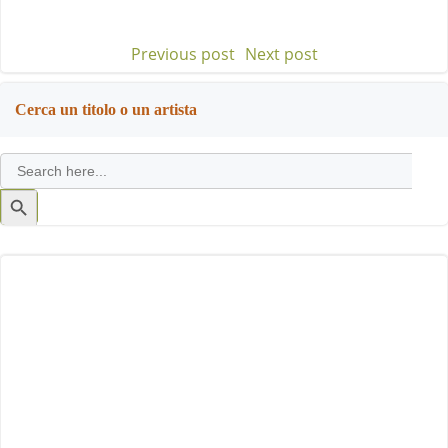
Previous post
Next post
Post
Post
navigation
navigation
Cerca un titolo o un artista
Search
for:
Search
Button