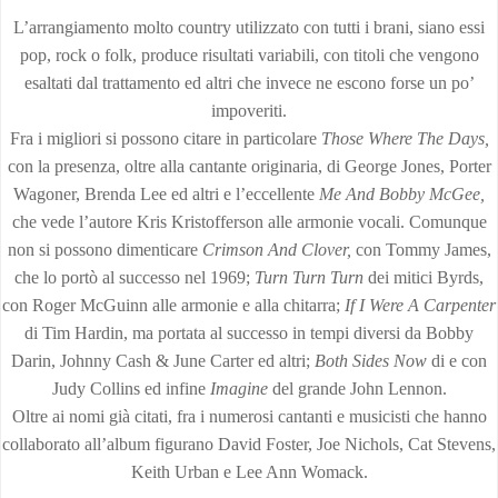
L’arrangiamento molto country utilizzato con tutti i brani, siano essi
pop, rock o folk, produce risultati variabili, con titoli che vengono
esaltati dal trattamento ed altri che invece ne escono forse un po’
impoveriti.
Fra i migliori si possono citare in particolare
Those Where The Days
,
con la presenza, oltre alla cantante originaria, di George Jones, Porter
Wagoner, Brenda Lee ed altri e l’eccellente
Me And Bobby McGee,
che vede l’autore Kris Kristofferson alle armonie vocali. Comunque
non si possono dimenticare
Crimson And Clover,
con Tommy James,
che lo portò al successo nel 1969;
Turn Turn Turn
dei mitici Byrds,
con Roger McGuinn alle armonie e alla chitarra;
If I Were A Carpenter
di Tim Hardin, ma portata al successo in tempi diversi da Bobby
Darin, Johnny Cash & June Carter ed altri;
Both Sides Now
di e con
Judy Collins ed infine
Imagine
del grande John Lennon.
Oltre ai nomi già citati, fra i numerosi cantanti e musicisti che hanno
collaborato all’album figurano David Foster, Joe Nichols, Cat Stevens,
Keith Urban e Lee Ann Womack.