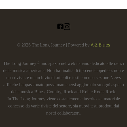
A-Z Blues
© 2026 The Long Journey | Powered by
The Long Journey è uno spazio nel web italiano dedicato alle radici
della musica americana. Non ha finalità di tipo enciclopedico, non è
una rivista, é un archivio di articoli e testi con una sezione News
affinché l’appassionato possa mantenersi aggiornato su ogni aspetto
della musica Blues, Country, Rock and Roll e Roots Rock.
In The Long Journey viene costantemente inserito sia materiale
concesso da varie riviste del settore, sia nuovi testi prodotti dai
nostri collaboratori.