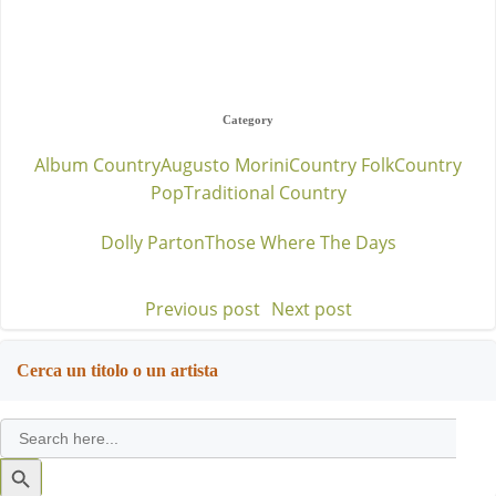
Category
Album Country
Augusto Morini
Country Folk
Country
Pop
Traditional Country
Dolly Parton
Those Where The Days
Previous post
Next post
Post
Post
navigation
navigation
Cerca un titolo o un artista
Search
for:
Search
Button