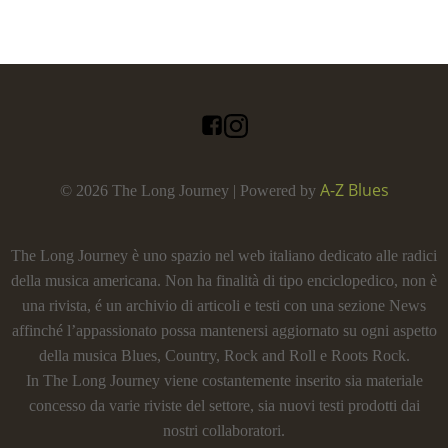
A-Z Blues
© 2026 The Long Journey | Powered by
The Long Journey è uno spazio nel web italiano dedicato alle radici
della musica americana. Non ha finalità di tipo enciclopedico, non è
una rivista, é un archivio di articoli e testi con una sezione News
affinché l’appassionato possa mantenersi aggiornato su ogni aspetto
della musica Blues, Country, Rock and Roll e Roots Rock.
In The Long Journey viene costantemente inserito sia materiale
concesso da varie riviste del settore, sia nuovi testi prodotti dai
nostri collaboratori.