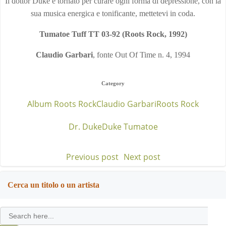
Il dottor Duke è tornato per curare ogni forma di depressione, con la
sua musica energica e tonificante, mettetevi in coda.
Tumatoe Tuff TT 03-92 (Roots Rock, 1992)
Claudio Garbari
, fonte Out Of Time n. 4, 1994
Category
Album Roots Rock
Claudio Garbari
Roots Rock
Dr. Duke
Duke Tumatoe
Previous post
Next post
Post
Post
navigation
navigation
Cerca un titolo o un artista
Search
for: