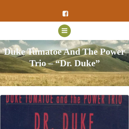
Vai
al
contenuto
Duke Tumatoe And The Power
Trio – “Dr. Duke”