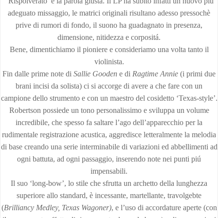
“Rispolverato’ è la parola giusta. Il LP ha subito infatti un nuovo piú
adeguato missaggio, le matrici originali risultano adesso pressochè
prive di rumori di fondo, il suono ha guadagnato in presenza,
dimensione, nitidezza e corpositá.
Bene, dimentichiamo il pioniere e consideriamo una volta tanto il
violinista.
Fin dalle prime note di
Sallie Gooden
e di
Ragtime Annie
(i primi due
brani incisi da solista) ci si accorge di avere a che fare con un
campione dello strumento e con un maestro del cosidetto ‘Texas-style’.
Robertson possiede un tono personalissimo e sviluppa un volume
incredibile, che spesso fa saltare l’ago dell’apparecchio per la
rudimentale registrazione acustica, aggredisce letteralmente la melodia
di base creando una serie interminabile di variazioni ed abbellimenti ad
ogni battuta, ad ogni passaggio, inserendo note nei punti piú
impensabili.
Il suo ‘long-bow’, lo stile che sfrutta un archetto della lunghezza
superiore allo standard, è incessante, martellante, travolgebte
(
Brilliancy Medley, Texas Wagoner)
, e l’uso di accordature aperte (con