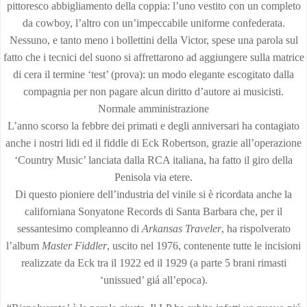
pittoresco abbigliamento della coppia: l’uno vestito con un completo
da cowboy, l’altro con un’impeccabile uniforme confederata.
Nessuno, e tanto meno i bollettini della Victor, spese una parola sul
fatto che i tecnici del suono si affrettarono ad aggiungere sulla matrice
di cera il termine ‘test’ (prova): un modo elegante escogitato dalla
compagnia per non pagare alcun diritto d’autore ai musicisti.
Normale amministrazione
L’anno scorso la febbre dei primati e degli anniversari ha contagiato
anche i nostri lidi ed il fiddle di Eck Robertson, grazie all’operazione
‘Country Music’ lanciata dalla RCA italiana, ha fatto il giro della
Penisola via etere.
Di questo pioniere dell’industria del vinile si è ricordata anche la
californiana Sonyatone Records di Santa Barbara che, per il
sessantesimo compleanno di
Arkansas Traveler
, ha rispolverato
l’album
Master Fiddler
, uscito nel 1976, contenente tutte le incisioni
realizzate da Eck tra il 1922 ed il 1929 (a parte 5 brani rimasti
‘unissued’ giá all’epoca).