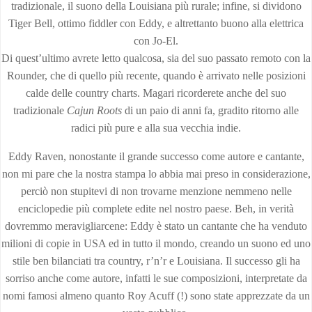
tradizionale, il suono della Louisiana più rurale; infine, si dividono
Tiger Bell, ottimo fiddler con Eddy, e altrettanto buono alla elettrica
con Jo-El.
Di quest’ultimo avrete letto qualcosa, sia del suo passato remoto con la
Rounder, che di quello più recente, quando è arrivato nelle posizioni
calde delle country charts. Magari ricorderete anche del suo
tradizionale
Cajun Roots
di un paio di anni fa, gradito ritorno alle
radici più pure e alla sua vecchia indie.
Eddy Raven, nonostante il grande successo come autore e cantante,
non mi pare che la nostra stampa lo abbia mai preso in considerazione,
perciò non stupitevi di non trovarne menzione nemmeno nelle
enciclopedie più complete edite nel nostro paese. Beh, in verità
dovremmo meravigliarcene: Eddy è stato un cantante che ha venduto
milioni di copie in USA ed in tutto il mondo, creando un suono ed uno
stile ben bilanciati tra country, r’n’r e Louisiana. Il successo gli ha
sorriso anche come autore, infatti le sue composizioni, interpretate da
nomi famosi almeno quanto Roy Acuff (!) sono state apprezzate da un