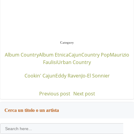
Category
Album Country
Album Etnica
Cajun
Country Pop
Maurizio
Faulisi
Urban Country
Cookin' Cajun
Eddy Raven
Jo-El Sonnier
Previous post
Next post
Post
Post
navigation
navigation
Cerca un titolo o un artista
Search
for: