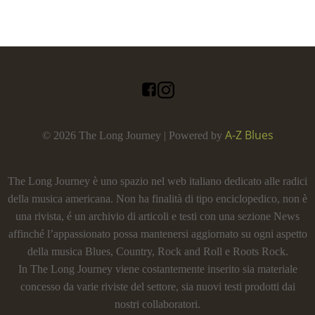
A-Z Blues
© 2026 The Long Journey | Powered by
The Long Journey è uno spazio nel web italiano dedicato alle radici
della musica americana. Non ha finalità di tipo enciclopedico, non è
una rivista, é un archivio di articoli e testi con una sezione News
affinché l’appassionato possa mantenersi aggiornato su ogni aspetto
della musica Blues, Country, Rock and Roll e Roots Rock.
In The Long Journey viene costantemente inserito sia materiale
concesso da varie riviste del settore, sia nuovi testi prodotti dai
nostri collaboratori.