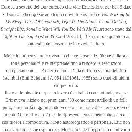
Europa a seguito del tour europeo che vide Eric esibirsi per ben 5 date
sul suolo italico grazie ad alcuni convinti fans-promoters.
Walking In
My Sleep, Girls Of Denmark, Tight In The Night, Count On You,
Straight Life, Jonah
e
What Will You Do With My Heart
sono tratte dal
Tight In The Night
(Wind & Sand WS 214, 1985), raro e quanto mai
sottovalutato sforzo, che lo rivede ispirato.
Molte le influenze, tutte riviste in chiave personale, filtrate dalla sua
forte personalità e reinterpretate fino a rendere le esecuzioni
completamente… ‘Anderseniane’. Dalla colonna sonora del film
Istambul (Emi Belgium 1A 064 1191961, 1985) sono tratti gli ultimi
cinque brani.
Il tema dominante di questo lavoro è la ballata cantautorale, ma, se
Eric aveva iniziato nei primi anni ’60 come menestrello di un folk
puro, la maturità raggiunta attraverso una miriade di esperienze (vedi
articolo Out of Time n. 4), ce lo ripresenta tenacemente attaccato alla
sua filosofia compositiva. Molto autobiografico e personale, Eric non
fa mistero delle sue esperienze. Musicalmente l’approccio è più vario