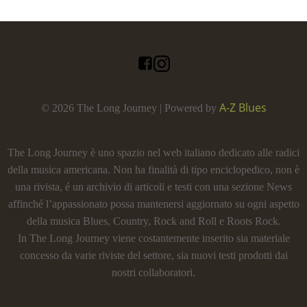
A-Z Blues
© 2026 The Long Journey | Powered by
The Long Journey è uno spazio nel web italiano dedicato alle radici
della musica americana. Non ha finalità di tipo enciclopedico, non è
una rivista, é un archivio di articoli e testi con una sezione News
affinché l’appassionato possa mantenersi aggiornato su ogni aspetto
della musica Blues, Country, Rock and Roll e Roots Rock.
In The Long Journey viene costantemente inserito sia materiale
concesso da varie riviste del settore, sia nuovi testi prodotti dai
nostri collaboratori.