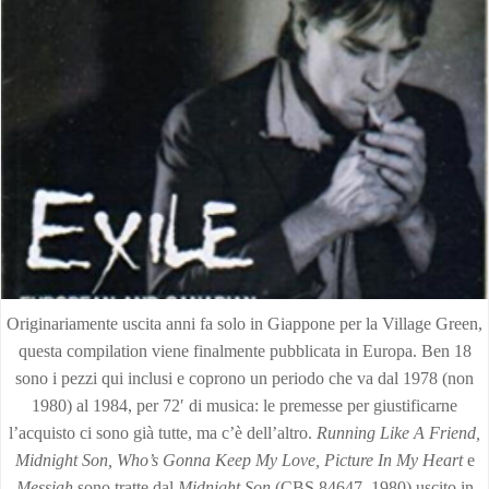
Originariamente uscita anni fa solo in Giappone per la Village Green,
questa compilation viene finalmente pubblicata in Europa. Ben 18
sono i pezzi qui inclusi e coprono un periodo che va dal 1978 (non
1980) al 1984, per 72′ di musica: le premesse per giustificarne
l’acquisto ci sono già tutte, ma c’è dell’altro.
Running Like A Friend,
Midnight Son, Who’s Gonna Keep My Love, Picture In My Heart
e
Messiah
sono tratte dal
Midnight Son
(CBS 84647, 1980) uscito in