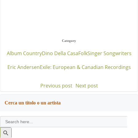
Category
Album Country
Dino Della Casa
Folk
Singer Songwriters
Eric Andersen
Exile: European & Canadian Recordings
Previous post
Next post
Post
Post
navigation
navigation
Cerca un titolo o un artista
Search
for:
Search
Button