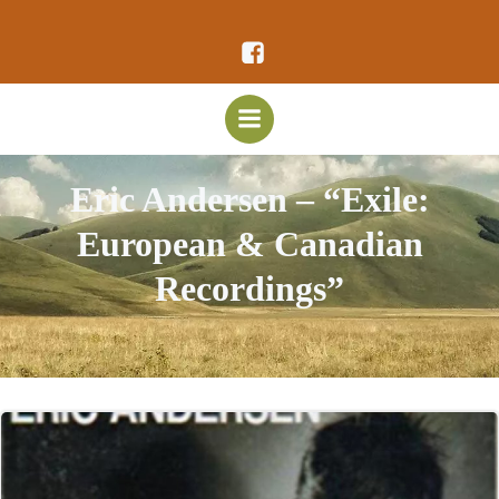
Vai
al
contenuto
Eric Andersen – “Exile:
European & Canadian
Recordings”