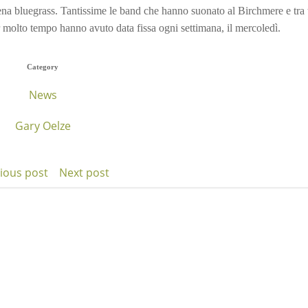
cena bluegrass. Tantissime le band che hanno suonato al Birchmere e tra t
 molto tempo hanno avuto data fissa ogni settimana, il mercoledì.
Category
News
Gary Oelze
ious post
Next post
t
Post
igation
navigation