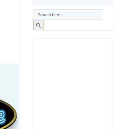
Search
for:
Search
Button