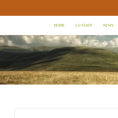
Vai
al
contenuto
HOME
LO STAFF
NEWS