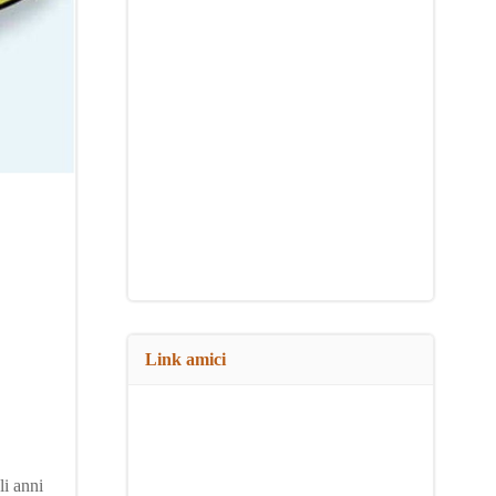
Link amici
li anni