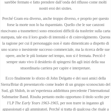
sarebbe fermato e fatto prendere dall’onda del riflusso come molti
nostri eroi dei sixties.
Perché Gram era diverso, anche troppo diverso, e proprio per questo
forse la morte non lo ha risparmiato. Quello che le sue canzoni
riuscivano a trasmetterci sono emozioni difficili da trasferire sulla carta
stampata, tale era il loro grado di intensità e di coinvolgimento. Questa
la ragione per cui il personaggio non è stato dimenticato a dispetto di
uno scarso o inesistente successo commerciale, ma la ricerca delle sue
opere, anche le più lontane nel tempo, non si è fermata. Perciò è
sempre stato vivo il desiderio di spingersi fin agli inizi della sua
straordinaria carriera per capire e interpretare.
Ecco finalmente lo sforzo di John Delgatto e dei suoi amici della
Sierra/Briar di presentarcelo come leader di un gruppo sconosciuto del
Sud, gli Shiloh, in un’esperienza addirittura precedente l’lnternational
Submarine Band. Risulta pertanto molto opportuno il titolo scelto per
l’LP
The Early Years 1963-1965
, per non trarre in inganno gli
appassionati e gli ammiratori. Perché si tratta di qualcosa che risale a