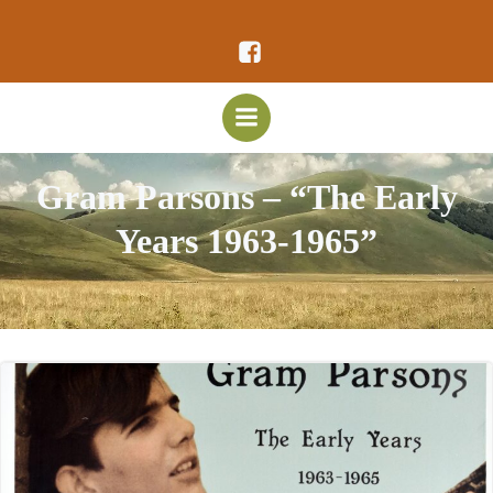
Vai
al
contenuto
Gram Parsons – “The Early
Years 1963-1965”