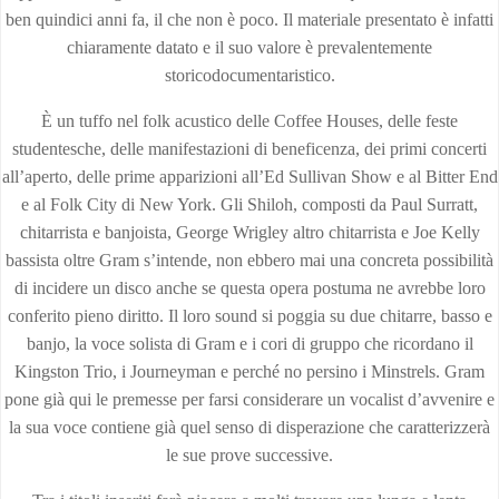
ben quindici anni fa, il che non è poco. Il materiale presentato è infatti
chiaramente datato e il suo valore è prevalentemente
storicodocumentaristico.
È un tuffo nel folk acustico delle Coffee Houses, delle feste
studentesche, delle manifestazioni di beneficenza, dei primi concerti
all’aperto, delle prime apparizioni all’Ed Sullivan Show e al Bitter End
e al Folk City di New York. Gli Shiloh, composti da Paul Surratt,
chitarrista e banjoista, George Wrigley altro chitarrista e Joe Kelly
bassista oltre Gram s’intende, non ebbero mai una concreta possibilità
di incidere un disco anche se questa opera postuma ne avrebbe loro
conferito pieno diritto. Il loro sound si poggia su due chitarre, basso e
banjo, la voce solista di Gram e i cori di gruppo che ricordano il
Kingston Trio, i Journeyman e perché no persino i Minstrels. Gram
pone già qui le premesse per farsi considerare un vocalist d’avvenire e
la sua voce contiene già quel senso di disperazione che caratterizzerà
le sue prove successive.