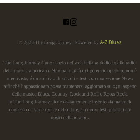
A-Z Blues
© 2026 The Long Journey | Powered by
The Long Journey è uno spazio nel web italiano dedicato alle radici
della musica americana. Non ha finalità di tipo enciclopedico, non è
una rivista, é un archivio di articoli e testi con una sezione News
affinché l’appassionato possa mantenersi aggiornato su ogni aspetto
della musica Blues, Country, Rock and Roll e Roots Rock.
In The Long Journey viene costantemente inserito sia materiale
concesso da varie riviste del settore, sia nuovi testi prodotti dai
nostri collaboratori.