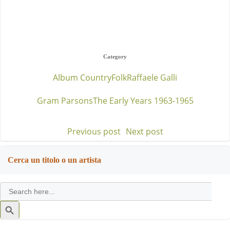
Category
Album Country
Folk
Raffaele Galli
Gram Parsons
The Early Years 1963-1965
Previous post
Next post
Post
Post
navigation
navigation
Cerca un titolo o un artista
Search
for:
Search
Button