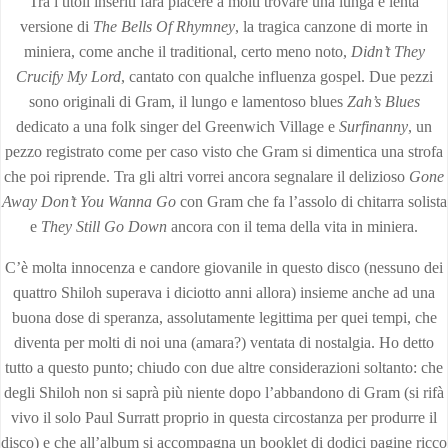
Tra i titoli inseriti farà piacere a molti trovare una lunga e lenta
versione di
The Bells Of Rhymney
, la tragica canzone di morte in
miniera, come anche il traditional, certo meno noto,
Didn’t They
Crucify My Lord
, cantato con qualche influenza gospel. Due pezzi
sono originali di Gram, il lungo e lamentoso blues
Zah’s Blues
dedicato a una folk singer del Greenwich Village e
Surfinanny
, un
pezzo registrato come per caso visto che Gram si dimentica una strofa
che poi riprende. Tra gli altri vorrei ancora segnalare il delizioso
Gone
Away Don’t You Wanna Go
con Gram che fa l’assolo di chitarra solista
e
They Still Go Down
ancora con il tema della vita in miniera.
C’è molta innocenza e candore giovanile in questo disco (nessuno dei
quattro Shiloh superava i diciotto anni allora) insieme anche ad una
buona dose di speranza, assolutamente legittima per quei tempi, che
diventa per molti di noi una (amara?) ventata di nostalgia. Ho detto
tutto a questo punto; chiudo con due altre considerazioni soltanto: che
degli Shiloh non si saprà più niente dopo l’abbandono di Gram (si rifà
vivo il solo Paul Surratt proprio in questa circostanza per produrre il
disco) e che all’album si accompagna un booklet di dodici pagine ricco