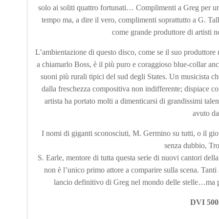
solo ai soliti quattro fortunati… Complimenti a Greg per un 
tempo ma, a dire il vero, complimenti soprattutto a G. Tal
come grande produttore di artisti n
L’ambientazione di questo disco, come se il suo produttore n
a chiamarlo Boss, è il più puro e coraggioso blue-collar anche
suoni più rurali tipici del sud degli States. Un musicista c
dalla freschezza compositiva non indifferente; dispiace c
artista ha portato molti a dimenticarsi di grandissimi ta
avuto da
I nomi di giganti sconosciuti, M. Germino su tutti, o il g
senza dubbio, Troo
S. Earle, mentore di tutta questa serie di nuovi cantori dell
non è l’unico primo attore a comparire sulla scena. Tanti 
lancio definitivo di Greg nel mondo delle stelle…ma pe
DVI 50