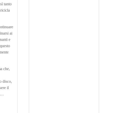
sì tanto
ricicla
ontinuare
inarsi ai
nanti e
 questo
amente
ma che,
o disco,
ere il
ia…