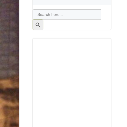
Search
for:
Search
Button