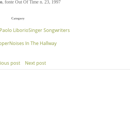
io
, fonte Out Of Time n. 23, 1997
Category
Paolo Liborio
Singer Songwriters
oper
Noises In The Hallway
ious post
Next post
t
Post
igation
navigation