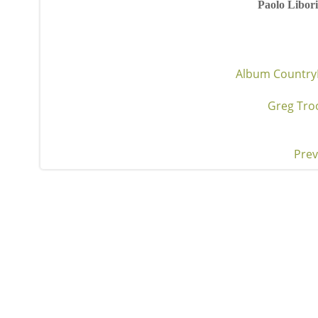
Paolo Libor
Album Country
Greg Tro
Prev
Pos
nav