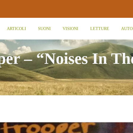
ARTICOLI
SUONI
VISIONI
LETTURE
AUTO
per – “Noises In Th