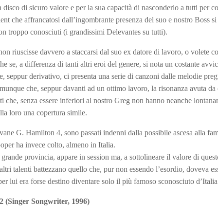
disco di sicuro valore e per la sua capacità di nasconderlo a tutti per co
lent che affrancatosi dall’ingombrante presenza del suo e nostro Boss si 
on troppo conosciuti (i grandissimi Delevantes su tutti).
on riuscisse davvero a staccarsi dal suo ex datore di lavoro, o volete c
 se, a differenza di tanti altri eroi del genere, si nota un costante avvic
he, seppur derivativo, ci presenta una serie di canzoni dalle melodie preg
omunque che, seppur davanti ad un ottimo lavoro, la risonanza avuta da
lenti che, senza essere inferiori al nostro Greg non hanno neanche lontan
lla loro una copertura simile.
iovane G. Hamilton 4, sono passati indenni dalla possibile ascesa alla fa
per ha invece colto, almeno in Italia.
a grande provincia, appare in session ma, a sottolineare il valore di quest
altri talenti battezzano quello che, pur non essendo l’esordio, doveva ess
r lui era forse destino diventare solo il più famoso sconosciuto d’Ital
02
(Singer Songwriter, 1996)