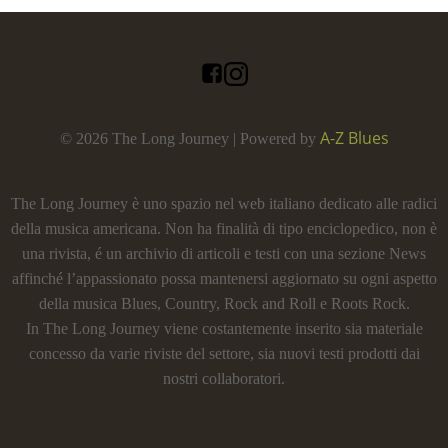
A-Z Blues
© 2026 The Long Journey | Powered by
The Long Journey è uno spazio nel web italiano dedicato alle radici
della musica americana. Non ha finalità di tipo enciclopedico, non è
una rivista, é un archivio di articoli e testi con una sezione News
affinché l’appassionato possa mantenersi aggiornato su ogni aspetto
della musica Blues, Country, Rock and Roll e Roots Rock.
In The Long Journey viene costantemente inserito sia materiale
concesso da varie riviste del settore, sia nuovi testi prodotti dai
nostri collaboratori.