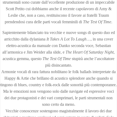
strumentali sono curate dall’eccellente produzione di un impeccabile
Scott Petito cui dobbiamo anche il recente capolavoro di Amy &
Leslie che, non a caso, restituiscono il favore ai fratelli Traum
prendendosi cura delle parti vocali femminili di
The Test Of Time
.
Sapientemente bilanciato tra vecchie e nuove songs di questo duo ed
arricchito dalla dylaniana
It Takes A Lot To Laugh
…, in una cover
elettro-acustica da manuale con Danko seconda voce, Sebastian
all’armonica e Jim Weider alla slide, e
The Heart Of Saturday Night
,
acustica gemma, questo
The Test Of Time
stupirà anche l’ascoltatore
più disincantato.
Armonie vocali di rara fattura nobilitano le folk ballads interpretate da
Happy & Artie che brillano di acustico splendore anche quando si
tingono di blues, country e folk-rock dalle sonorità più contemporanee.
Ma le emozioni non vengono solo dalle navigate ed espressive voci
dei due protagonisti e dei vari comprimari, le parti strumentali non
sono certo da meno.
Vecchie conoscenze sostengono magistralmente il lavoro dei due