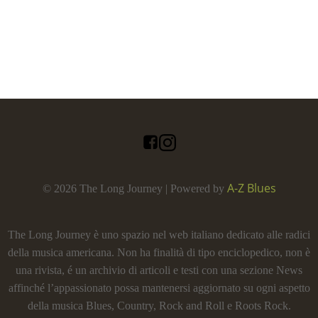
A-Z Blues
© 2026 The Long Journey | Powered by
The Long Journey è uno spazio nel web italiano dedicato alle radici
della musica americana. Non ha finalità di tipo enciclopedico, non è
una rivista, é un archivio di articoli e testi con una sezione News
affinché l’appassionato possa mantenersi aggiornato su ogni aspetto
della musica Blues, Country, Rock and Roll e Roots Rock.