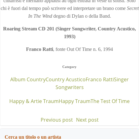
chitarristi e meritano applausi ad ogni entrata in veste di solisti. Solo
chi è fuori dal tempo può scrivere ed interpretare un brano come
Secret
In The Wind
degno di Dylan o della Band.
Roaring Stream CD 201 (Singer Songwriter, Country Acustico,
1993)
Franco Ratti
, fonte Out Of Time n. 6, 1994
Category
Album Country
Country Acustico
Franco Ratti
Singer
Songwriters
Happy & Artie Traum
Happy Traum
The Test Of Time
Previous post
Next post
Post
Post
navigation
navigation
Cerca un titolo o un artista