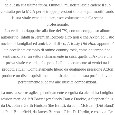
da questa sua ultima fatica. Quindi il musicista lascia cadere il suo
contratto per la MCA per le troppe pressioni subite, e pur mortificando
la sua vitale vena di autore, esce volutamente dalla scena
professionale.
Lo vediamo riapparire alla fine del ’79, con un coraggioso album
autogestito. Infatti la Jeremiah Records altro non è che Axton ed il suo
nucleo di famigliari ed amici: ed il disco,
A Rusty Old Halo
appunto, è
un eccellente esempio di ottimo country rock, come da tempo non
sentivamo. Per un settore chiaramente in crisi, quella di Axton è una
prova vitale e valida, che pone l’album certamente ai vertici tra i
prodotti attuali. Completamente libero da qualunque pressione Axton
produce un disco squisitamente musicale, in cui la sua profonda voce
perfettamente si adatta alle riuscite composizioni.
La musica scorre agile, splendidamente eseguita da alcuni tra i migliori
session men: da Jeff Baxter (ex Steely Dan e Doobie) a Stephen Stills,
da Dr. John a Garth Hudson (the Band), da John McEuen (Dirt Band)
a Paul Butterfield, da James Burton a Glen D. Hardin, e così via. Le