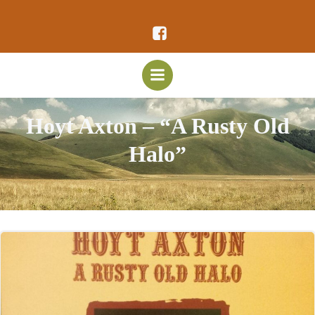
Vai
al
contenuto
Hoyt Axton – “A Rusty Old
Halo”