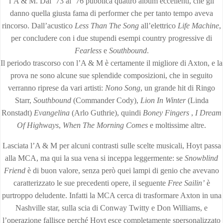
l’A & M. Dal ’73 al ’76 pubblica quattro album eccellenti, che gli
danno quella giusta fama di performer che per tanto tempo aveva
rincorso. Dall’acustico
Less Than The Song
all’elettrico
Life Machine
,
per concludere con i due stupendi esempi country progressive di
Fearless
e
Southbound
.
Il periodo trascorso con l’A & M è certamente il migliore di Axton, e la
prova ne sono alcune sue splendide composizioni, che in seguito
verranno riprese da vari artisti:
Nono Song
, un grande hit di Ringo
Starr,
Southbound
(Commander Cody),
Lion In Winter
(Linda
Ronstadt)
Evangelina
(Arlo Guthrie), quindi
Boney Fingers
,
I Dream
Of Highways
,
When The Morning Comes
e moltissime altre.
Lasciata l’A & M per alcuni contrasti sulle scelte musicali, Hoyt passa
alla MCA, ma qui la sua vena si inceppa leggermente: se
Snowblind
Friend
è di buon valore, senza però quei lampi di genio che avevano
caratterizzato le sue precedenti opere, il seguente
Free Sailin’
è
purtroppo deludente. Infatti la MCA cerca di trasformare Axton in una
Nashville star, sulla scia di Conway Twitty e Don Williams, e
l’operazione fallisce perché Hoyt esce completamente spersonalizzato