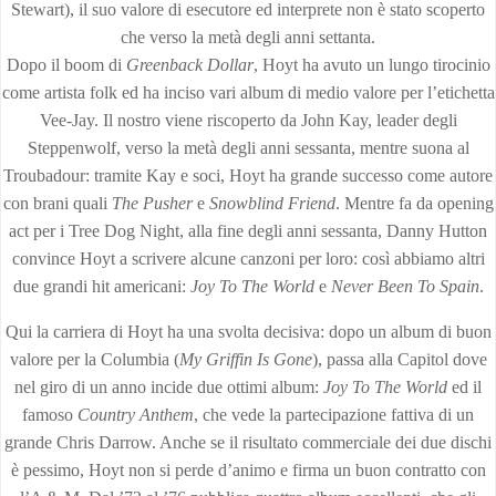
Stewart), il suo valore di esecutore ed interprete non è stato scoperto
che verso la metà degli anni settanta.
Dopo il boom di
Greenback Dollar
, Hoyt ha avuto un lungo tirocinio
come artista folk ed ha inciso vari album di medio valore per l’etichetta
Vee-Jay. Il nostro viene riscoperto da John Kay, leader degli
Steppenwolf, verso la metà degli anni sessanta, mentre suona al
Troubadour: tramite Kay e soci, Hoyt ha grande successo come autore
con brani quali
The Pusher
e
Snowblind Friend
. Mentre fa da opening
act per i Tree Dog Night, alla fine degli anni sessanta, Danny Hutton
convince Hoyt a scrivere alcune canzoni per loro: così abbiamo altri
due grandi hit americani:
Joy To The World
e
Never Been To Spain
.
Qui la carriera di Hoyt ha una svolta decisiva: dopo un album di buon
valore per la Columbia (
My Griffin Is Gone
), passa alla Capitol dove
nel giro di un anno incide due ottimi album:
Joy To The World
ed il
famoso
Country Anthem
, che vede la partecipazione fattiva di un
grande Chris Darrow. Anche se il risultato commerciale dei due dischi
è pessimo, Hoyt non si perde d’animo e firma un buon contratto con