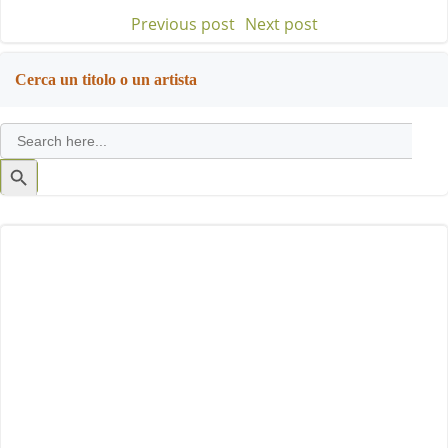
Previous post
Next post
Post
Post
navigation
navigation
Cerca un titolo o un artista
Search
for:
Search
Button