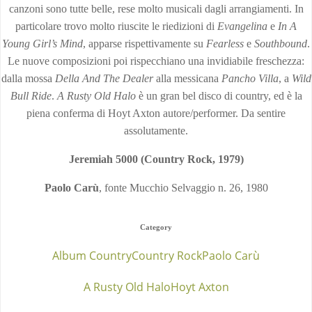
canzoni sono tutte belle, rese molto musicali dagli arrangiamenti. In
particolare trovo molto riuscite le riedizioni di
Evangelina
e
In A
Young Girl’s Mind
, apparse rispettivamente su
Fearless
e
Southbound
.
Le nuove composizioni poi rispecchiano una invidiabile freschezza:
dalla mossa
Della And The Dealer
alla messicana
Pancho Villa
, a
Wild
Bull Ride
.
A Rusty Old Halo
è un gran bel disco di country, ed è la
piena conferma di Hoyt Axton autore/performer. Da sentire
assolutamente.
Jeremiah 5000 (Country Rock, 1979)
Paolo Carù
, fonte Mucchio Selvaggio n. 26, 1980
Category
Album Country
Country Rock
Paolo Carù
A Rusty Old Halo
Hoyt Axton