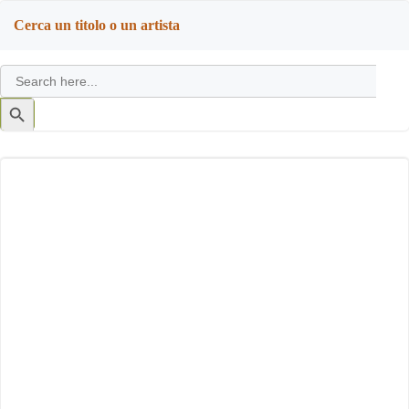
navigation
navigation
Cerca un titolo o un artista
Search
for:
Search
Button