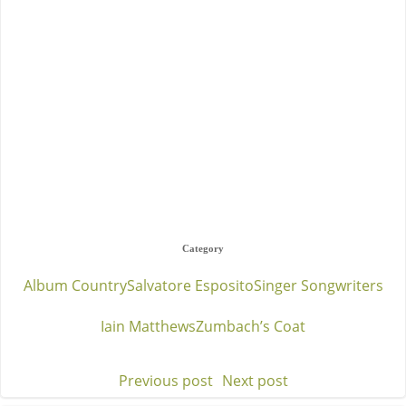
Category
Album Country
Salvatore Esposito
Singer Songwriters
Iain Matthews
Zumbach’s Coat
Previous post
Next post
Post
Post