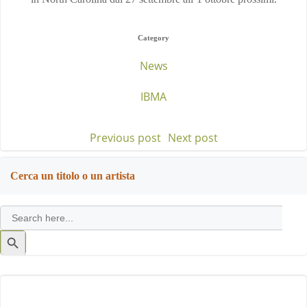
Category
News
IBMA
Previous post
Next post
Post
Post
navigation
navigation
Cerca un titolo o un artista
Search
for:
Search
Button