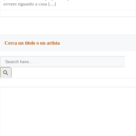
ovvero riguardo a cosa […]
Cerca un titolo o un artista
Search
for:
Search
Button