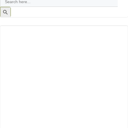
for:
Search
Button