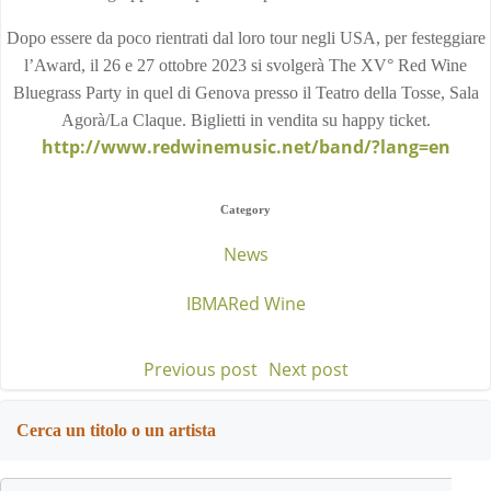
Dopo essere da poco rientrati dal loro tour negli USA, per festeggiare
l’Award, il 26 e 27 ottobre 2023 si svolgerà The XV° Red Wine
Bluegrass Party in quel di Genova presso il Teatro della Tosse, Sala
Agorà/La Claque. Biglietti in vendita su happy ticket.
http://www.redwinemusic.net/band/?lang=en
Category
News
IBMA
Red Wine
Previous post
Next post
Post
Post
navigation
navigation
Cerca un titolo o un artista
Search