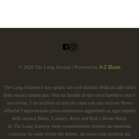
A-Z Blues
© 2026 The Long Journey | Powered by
The Long Journey è uno spazio nel web italiano dedicato alle radici
della musica americana. Non ha finalità di tipo enciclopedico, non è
una rivista, é un archivio di articoli e testi con una sezione News
affinché l’appassionato possa mantenersi aggiornato su ogni aspetto
della musica Blues, Country, Rock and Roll e Roots Rock.
In The Long Journey viene costantemente inserito sia materiale
concesso da varie riviste del settore, sia nuovi testi prodotti dai