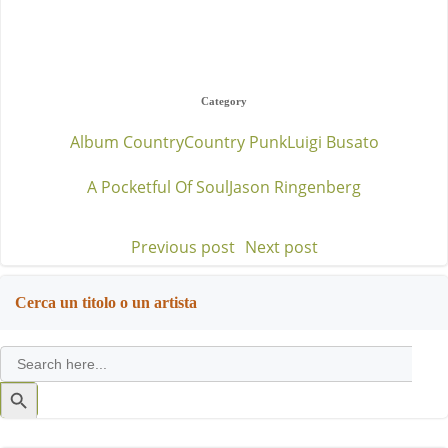
Category
Album Country
Country Punk
Luigi Busato
A Pocketful Of Soul
Jason Ringenberg
Previous post
Next post
Post
Post
navigation
navigation
Cerca un titolo o un artista
Search
for:
Search
Button