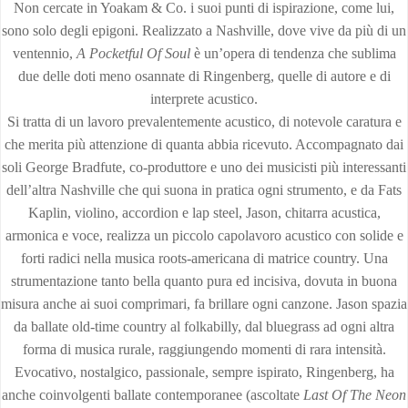
Non cercate in Yoakam & Co. i suoi punti di ispirazione, come lui,
sono solo degli epigoni. Realizzato a Nashville, dove vive da più di un
ventennio,
A Pocketful Of Soul
è un’opera di tendenza che sublima
due delle doti meno osannate di Ringenberg, quelle di autore e di
interprete acustico.
Si tratta di un lavoro prevalentemente acustico, di notevole caratura e
che merita più attenzione di quanta abbia ricevuto. Accompagnato dai
soli George Bradfute, co-produttore e uno dei musicisti più interessanti
dell’altra Nashville che qui suona in pratica ogni strumento, e da Fats
Kaplin, violino, accordion e lap steel, Jason, chitarra acustica,
armonica e voce, realizza un piccolo capolavoro acustico con solide e
forti radici nella musica roots-americana di matrice country. Una
strumentazione tanto bella quanto pura ed incisiva, dovuta in buona
misura anche ai suoi comprimari, fa brillare ogni canzone. Jason spazia
da ballate old-time country al folkabilly, dal bluegrass ad ogni altra
forma di musica rurale, raggiungendo momenti di rara intensità.
Evocativo, nostalgico, passionale, sempre ispirato, Ringenberg, ha
anche coinvolgenti ballate contemporanee (ascoltate
Last Of The Neon