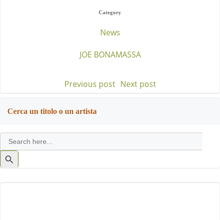
Category
News
JOE BONAMASSA
Previous post
Next post
Post
Post
navigation
navigation
Cerca un titolo o un artista
Search
for:
Search
Button