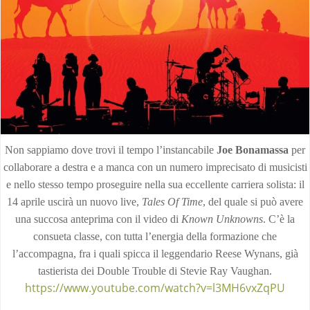
Non sappiamo dove trovi il tempo l’instancabile
Joe Bonamassa
per
collaborare a destra e a manca con un numero imprecisato di musicisti
e nello stesso tempo proseguire nella sua eccellente carriera solista: il
14 aprile uscirà un nuovo live,
Tales Of Time
, del quale si può avere
una succosa anteprima con il video di
Known Unknowns
. C’è la
consueta classe, con tutta l’energia della formazione che
l’accompagna, fra i quali spicca il leggendario Reese Wynans, già
tastierista dei Double Trouble di Stevie Ray Vaughan.
https://www.youtube.com/watch?v=l3MH6vxZqPU