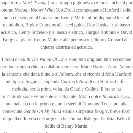
superiore a
Mark Twang
(forse troppo gigionesco) e forse anche al pur
ottimo
Nobody Knows What You Do
. Accompagnano Hartford i soliti
amici di sempre: il bravissimo Benny Martin al fiddle, Sam Bush al
mandolino, Buddy Emmons alla steel guitar, Roy Husky Jr. al basso
acustico, Henry Strzelecky al basso elettrico, Hargus Robbins e David
Briggs al piano, Kenny Malone alle percussioni, Jimmy Colvard alla
chitarra elettrica ed acustica.
I brani di
All In The Name Of Love
sono tutti originali fatta eccezione
per due songs scritte in collaborazione con Marie Barrett. Apre l’album
la canzone che dona il titolo all’album, che ci ricorda il John Hartford
più tipico. Segue la stupenda
Cuckoo’s Nest
di cui Hartford udì la
melodia, per la prima volta, da Charlie Collins. Il brano ha
un’introduzione veramente accattivante. Molto dolce
In Sara’s Eyes
,
una ballata con in primo piano la steel di Emmons. Tocca poi alla
conosciuta
Gentle On My Mind
ed alla simpatica
Boogie
, breve flash
di quella effervescente arguzia che contraddistingue l’artista. Bello il
fiddle di Benny Martin.