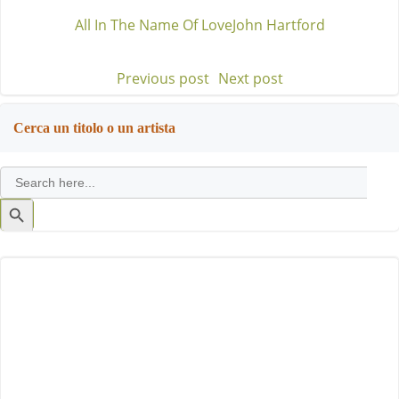
All In The Name Of Love
John Hartford
Previous post
Next post
Post
Post
navigation
navigation
Cerca un titolo o un artista
Search
for:
Search
Button