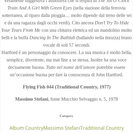
Veramente suggestiva l’atmosfera che si respira in
The Six O’Clock
Train And A Girl With Green Eyes
(nella stazione della ferrovia
sotterranea, al riparo dalla pioggia… molto dipende dal treno delle sei
e da una ragazza dagli occhi verdi). Cito ancora
Don’t Try To Hide
Your Tears From Me
con una chitarra elettrica ed un mandolino molto
belli e la buffa
Dancing In The Bathtub
(ballando nella tinozza) brano
vocale di soli 57 secondi.
Hartford è un personaggio da conoscere. La sua musica è molto bella,
semplice, divertente, ma mai fine a se stessa. Inoltre ha una voce
decisamente buona.
Tutto nel nome dell’amore
potrebbe essere
un’occasione buona per fare la conoscenza di John Hartford.
Flying Fish 044 (Traditional Country, 1977)
Massimo Stefani
, fonte Mucchio Selvaggio n. 5, 1978
Category
Album Country
Massimo Stefani
Traditional Country