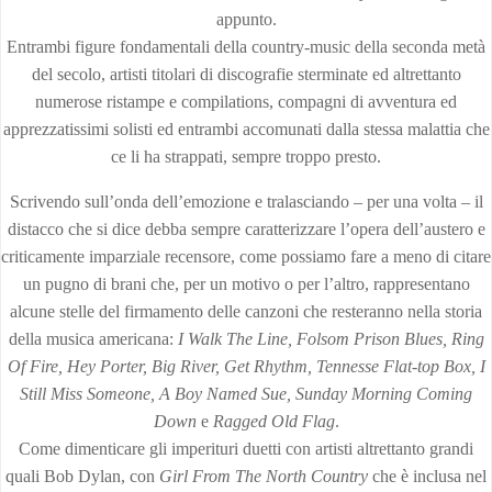
appunto.
Entrambi figure fondamentali della country-music della seconda metà
del secolo, artisti titolari di discografie sterminate ed altrettanto
numerose ristampe e compilations, compagni di avventura ed
apprezzatissimi solisti ed entrambi accomunati dalla stessa malattia che
ce li ha strappati, sempre troppo presto.
Scrivendo sull’onda dell’emozione e tralasciando – per una volta – il
distacco che si dice debba sempre caratterizzare l’opera dell’austero e
criticamente imparziale recensore, come possiamo fare a meno di citare
un pugno di brani che, per un motivo o per l’altro, rappresentano
alcune stelle del firmamento delle canzoni che resteranno nella storia
della musica americana:
I Walk The Line, Folsom Prison Blues, Ring
Of Fire, Hey Porter, Big River, Get Rhythm, Tennesse Flat-top Box, I
Still Miss Someone, A Boy Named Sue, Sunday Morning Coming
Down
e
Ragged Old Flag
.
Come dimenticare gli imperituri duetti con artisti altrettanto grandi
quali Bob Dylan, con
Girl From The North Country
che è inclusa nel