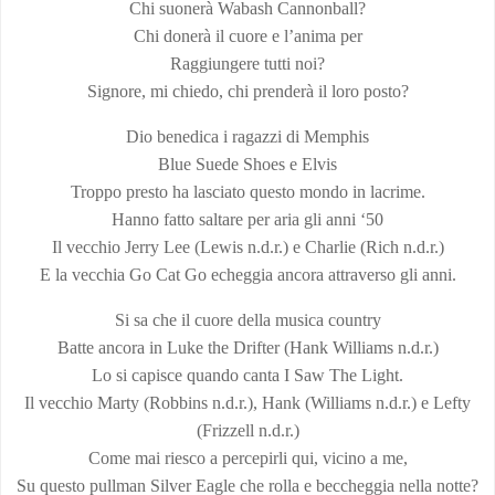
Chi suonerà Wabash Cannonball?
Chi donerà il cuore e l’anima per
Raggiungere tutti noi?
Signore, mi chiedo, chi prenderà il loro posto?
Dio benedica i ragazzi di Memphis
Blue Suede Shoes e Elvis
Troppo presto ha lasciato questo mondo in lacrime.
Hanno fatto saltare per aria gli anni ‘50
Il vecchio Jerry Lee (Lewis n.d.r.) e Charlie (Rich n.d.r.)
E la vecchia Go Cat Go echeggia ancora attraverso gli anni.
Si sa che il cuore della musica country
Batte ancora in Luke the Drifter (Hank Williams n.d.r.)
Lo si capisce quando canta I Saw The Light.
Il vecchio Marty (Robbins n.d.r.), Hank (Williams n.d.r.) e Lefty
(Frizzell n.d.r.)
Come mai riesco a percepirli qui, vicino a me,
Su questo pullman Silver Eagle che rolla e beccheggia nella notte?