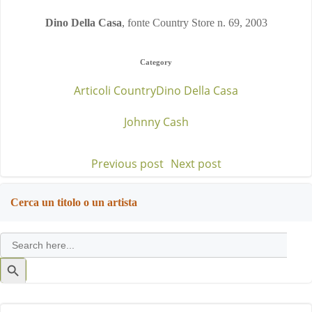
Dino Della Casa
, fonte Country Store n. 69, 2003
Category
Articoli Country
Dino Della Casa
Johnny Cash
Previous post
Next post
Post
Post
navigation
navigation
Cerca un titolo o un artista
Search
for:
Search
Button