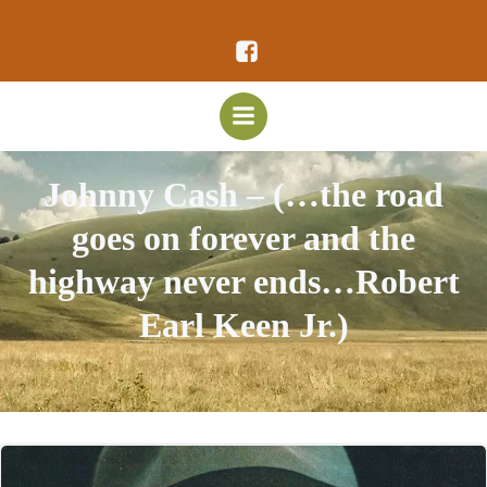
Vai
al
contenuto
Johnny Cash – (…the road
goes on forever and the
highway never ends…Robert
Earl Keen Jr.)