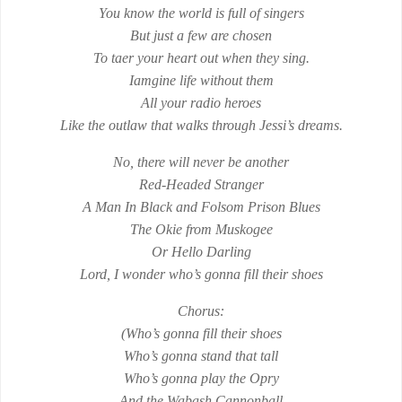
You know the world is full of singers
But just a few are chosen
To taer your heart out when they sing.
Iamgine life without them
All your radio heroes
Like the outlaw that walks through Jessi’s dreams.
No, there will never be another
Red-Headed Stranger
A Man In Black and Folsom Prison Blues
The Okie from Muskogee
Or Hello Darling
Lord, I wonder who’s gonna fill their shoes
Chorus:
(Who’s gonna fill their shoes
Who’s gonna stand that tall
Who’s gonna play the Opry
And the Wabash Cannonball