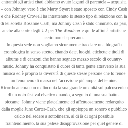
entrambi gli artisti citati abbiamo avuto legami di parentela – acquisita
– con Johnny: vero è che Marty Styart è stato sposato con Cindy Cash
e che Rodney Crowell ha intrattenuto lo stesso tipo di relazione con la
di lei sorella Rosanne Cash, ma Johnny Cash è stato chiamato, da pari,
anche alla corte degli U2 per
The Wanderer
e qui le affinità artistiche
certo non si sprecano.
In questa sede non vogliamo sicuramente tracciare una biografia
cronologica in senso stretto, citando date, luoghi, etichette e titoli di
albums e di canzoni che hanno segnato mezzo secolo di country-
music. Johnny ha conquistato il cuore di tanta gente attraverso la sua
musica ed è proprio la diversità di queste stesse persone che lo rende
un fenomeno di massa nell’accezione più ampia del temine.
Ricordo ancora con malinconia la sua grande umanità sul palcoscenico
di un noto festival elvetico quando, a seguito di una sua battuta
piccante, Johnny viene platealmente ed affettuosamente redarguito
dalla moglie June Carter-Cash, che gli appioppa un sonoro e pubblico
calcio nel sedere a sottolineare, al di là di ogni possibile
fraintendimento, la sua palese disapprovazione per quel genere di