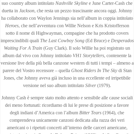
suo country album intitolato
Nashville Skyline
e June Carter-Cash che
duetta in
Jackson
, che resta un pezzo trascinante ancora oggi. Johnny
ha collaborato con Waylon Jennings sia nell’album in coppia intitolato
Heroes
, che nell’avventura con Willie Nelson e Kris Kristofferson
sotto il nome di Highwayman, compagine che ha prodotto covers
imprescindibili quali
The Last Cowboy Song
(Ed Bruce) e
Desperados
Waiting For A Train
(Guy Clark). Il solo Willie ha poi registrato un
album dal vivo con Johnny intitolato
VH1 Storytellers
, contenente la
versione live della più bella canzone western di tutti i tempi – almeno a
parere del Vostro recensore – quella
Ghost Riders In The Sky
di Stan
Jones, che Johnny aveva già incluso in una eccellente ed irripetibile
versione nel suo album intitolato
Silver
(1979).
Johnny Cash è sempre stato molto attento e sensibile alle cause sociali
dei meno fortunati: ricordiamo di lui le prese di posizione a favore
degli indiani d’America con l’album
Bitter Tears
(1964), che
comprendeva unicamente canzoni dedicata alla razza dei veri
americani o i ripetuti concerti all’interno delle carceri americane,