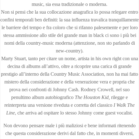
music, sia essa tradizionale o moderna.
Non si pensi che la sua collocazione anagrafica lo possa relegare entro
confini temporali ben definiti: la sua influenza travalica tranquillamente
le barriere del tempo e fra coloro che si rifanno palesemente e per loro
stessa ammissione allo stile del grande man in black ci sono i più bei
nomi della country-music moderna (attenzione, non sto parlando di
new-country).
Marty Stuart, tanto per citare un nome, artista in his own right con una
decina di albums all’attivo, oltre a ricoprire una carica di grande
prestigio all’interno della Country Music Association, non ha mai fatto
mistero della considerazione e della venerazione vera e propria che
prova nei confronti di Johnny Cash. Rodney Crowell, nel suo
penultimo album autobiografico
The Houston Kid,
rilegge e
reinterpreta una versione riveduta e corretta del classico
I Walk The
Line
, che arriva ad ospitare lo stesso Johnny come guest vocalist.
Non devono pensare male i più maliziosi e bene informati ritenendo
che questa considerazione derivi dal fatto che, in momenti diversi,