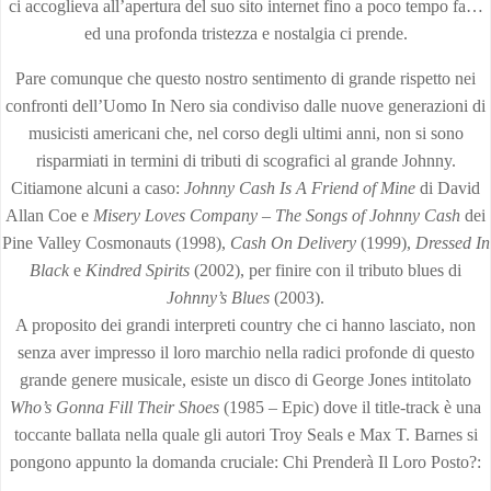
ci accoglieva all’apertura del suo sito internet fino a poco tempo fa…
ed una profonda tristezza e nostalgia ci prende.
Pare comunque che questo nostro sentimento di grande rispetto nei
confronti dell’Uomo In Nero sia condiviso dalle nuove generazioni di
musicisti americani che, nel corso degli ultimi anni, non si sono
risparmiati in termini di tributi di scografici al grande Johnny.
Citiamone alcuni a caso:
Johnny Cash Is A Friend of Mine
di David
Allan Coe e
Misery Loves Company – The Songs of Johnny Cash
dei
Pine Valley Cosmonauts (1998),
Cash On Delivery
(1999),
Dressed In
Black
e
Kindred Spirits
(2002), per finire con il tributo blues di
Johnny’s Blues
(2003).
A proposito dei grandi interpreti country che ci hanno lasciato, non
senza aver impresso il loro marchio nella radici profonde di questo
grande genere musicale, esiste un disco di George Jones intitolato
Who’s Gonna Fill Their Shoes
(1985 – Epic) dove il title-track è una
toccante ballata nella quale gli autori Troy Seals e Max T. Barnes si
pongono appunto la domanda cruciale: Chi Prenderà Il Loro Posto?: