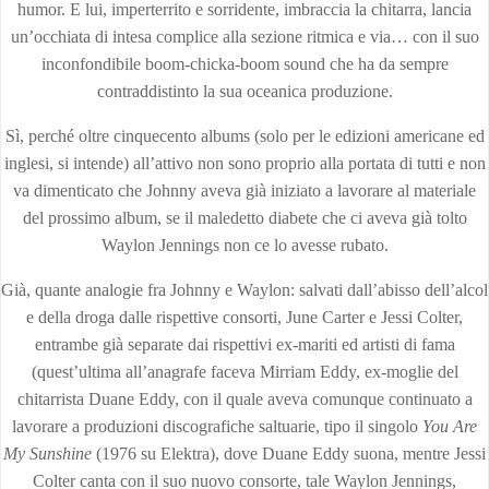
humor. E lui, imperterrito e sorridente, imbraccia la chitarra, lancia
un’occhiata di intesa complice alla sezione ritmica e via… con il suo
inconfondibile boom-chicka-boom sound che ha da sempre
contraddistinto la sua oceanica produzione.
Sì, perché oltre cinquecento albums (solo per le edizioni americane ed
inglesi, si intende) all’attivo non sono proprio alla portata di tutti e non
va dimenticato che Johnny aveva già iniziato a lavorare al materiale
del prossimo album, se il maledetto diabete che ci aveva già tolto
Waylon Jennings non ce lo avesse rubato.
Già, quante analogie fra Johnny e Waylon: salvati dall’abisso dell’alcol
e della droga dalle rispettive consorti, June Carter e Jessi Colter,
entrambe già separate dai rispettivi ex-mariti ed artisti di fama
(quest’ultima all’anagrafe faceva Mirriam Eddy, ex-moglie del
chitarrista Duane Eddy, con il quale aveva comunque continuato a
lavorare a produzioni discografiche saltuarie, tipo il singolo
You Are
My Sunshine
(1976 su Elektra), dove Duane Eddy suona, mentre Jessi
Colter canta con il suo nuovo consorte, tale Waylon Jennings,