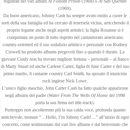
registrati nei vari album
At Folsom Prison
(1968) o
At San Quentin
(1969).
Da buon americano, Johnny Cash ha sempre avuto molto a cuore le
sorti della sua famiglia ed ha cercato di tenersela vicina, arricchendo il
proprio legame anche negli aspetti artistici: la figlia Rosanne si è
conquistata un posto di tutto rispetto nel cantautorato americano
country-oriented ed il suo sodalizio artistico e personale con Rodney
Crowell ha prodotto albums pregevoli fino a quando è durato. La
giovane Cindy non ha trovato migliore fortuna – personale – al fianco
di Marty Stuart ed anche Carlene Carter, figlia di June Carter e del suo
primo marito, il cantante country Carl Smith, ha sposato il musicista
rock inglese Nick Lowe.
L’unico figlio maschio, John Carter Cash ha fatto qualche apparizone
negli albums del padre (
Water From The Wells Of Home
del 1998
porta la sua firma nel title-track).
Purtroppo non ascolteremo più la sua calda voce, profonda quanto
amichevole, tuonare “…Hello, I’m Johnny Cash!…” all’inizio di ogni
concerto, come testimoniato dai vari live albums e dal benvenuto che