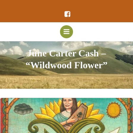
Vai
al
contenuto
June Carter Cash –
“Wildwood Flower”