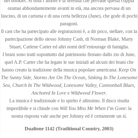
del booklet. Si nota l’amore e la serenità che pervade questa coppia
oramai abbondantemente avanti in età, ma ancora pervasa di un
fascino, di un carisma e di una certa bellezza (June), che gode di pochi
paragoni.
Il cast che ha partecipato alle registrazioni è, a dir poco, stellare, con la
partecipazione dello stesso Johnny Cash, di Norman Blake, Marty
Stuart, Carlene Carter ed altri nomi dell’entourage di famiglia.
I brani sono tratti soprattutto dal patrimonio firmato dallo zio di June,
quel A.P. Carter che ha legato le sue iniziali ad alcuni dei brani che
hanno creato la tradizione della musica popolare americana:
Keep On
The Sunny Side, Storms Are On The Ocean, Sinking In The Lonesome
Sea, Church In The Wildwood, Lonesome Valley, Cannonball Blues,
Anchored In Love
e
Wildwood Flower
.
La musica è tradizionale e lo spirito è altissimo. Il disco risulta
imperdibile e si chiude con
Will You Miss Me When I’m Gone
: la
nostra risposta vale anche per Johnny ed è certamente un sì.
Dualtone 1142 (Traditional Country, 2003)