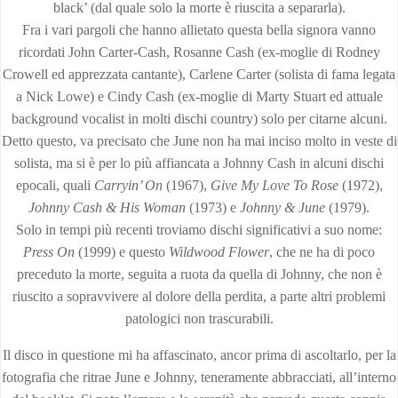
black’ (dal quale solo la morte è riuscita a separarla).
Fra i vari pargoli che hanno allietato questa bella signora vanno
ricordati John Carter-Cash, Rosanne Cash (ex-moglie di Rodney
Crowell ed apprezzata cantante), Carlene Carter (solista di fama legata
a Nick Lowe) e Cindy Cash (ex-moglie di Marty Stuart ed attuale
background vocalist in molti dischi country) solo per citarne alcuni.
Detto questo, va precisato che June non ha mai inciso molto in veste di
solista, ma si è per lo più affiancata a Johnny Cash in alcuni dischi
epocali, quali
Carryin’ On
(1967),
Give My Love To Rose
(1972),
Johnny Cash & His Woman
(1973) e
Johnny & June
(1979).
Solo in tempi più recenti troviamo dischi significativi a suo nome:
Press On
(1999) e questo
Wildwood Flower
, che ne ha di poco
preceduto la morte, seguita a ruota da quella di Johnny, che non è
riuscito a sopravvivere al dolore della perdita, a parte altri problemi
patologici non trascurabili.
Il disco in questione mi ha affascinato, ancor prima di ascoltarlo, per la
fotografia che ritrae June e Johnny, teneramente abbracciati, all’interno