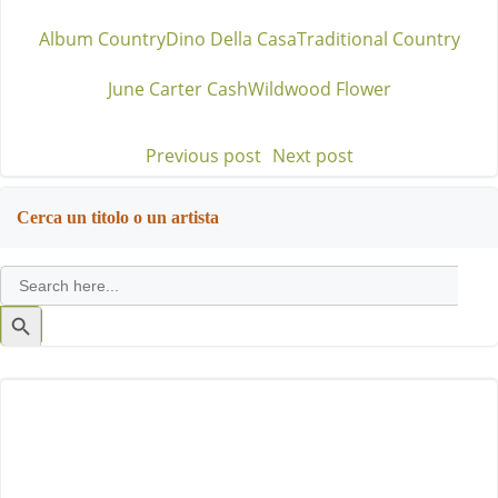
Album Country
Dino Della Casa
Traditional Country
June Carter Cash
Wildwood Flower
Previous post
Next post
Post
Post
navigation
navigation
Cerca un titolo o un artista
Search
for:
Search
Button