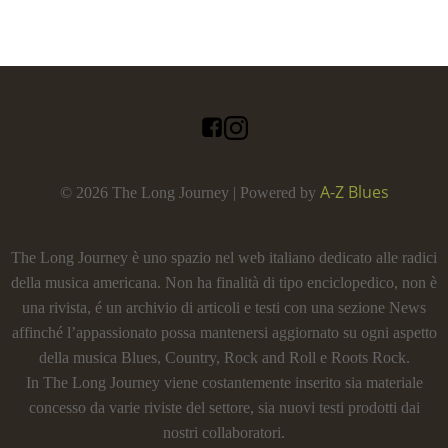
A-Z Blues
© 2026 The Long Journey | Powered by
The Long Journey è uno spazio nel web italiano dedicato alle radici
della musica americana. Non ha finalità di tipo enciclopedico, non è
una rivista, é un archivio di articoli e testi con una sezione News
affinché l’appassionato possa mantenersi aggiornato su ogni aspetto
della musica Blues, Country, Rock and Roll e Roots Rock.
In The Long Journey viene costantemente inserito sia materiale
concesso da varie riviste del settore, sia nuovi testi prodotti dai
nostri collaboratori.