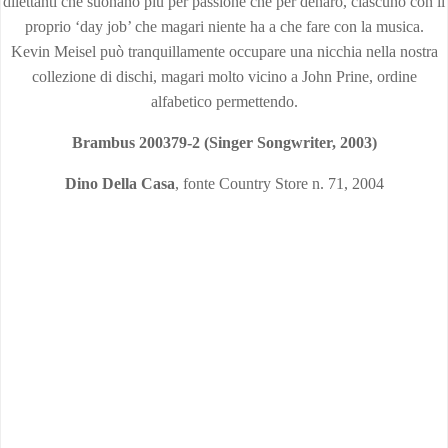
dilettanti che suonano più per passione che per denaro, ciascuno con il
proprio ‘day job’ che magari niente ha a che fare con la musica.
Kevin Meisel può tranquillamente occupare una nicchia nella nostra
collezione di dischi, magari molto vicino a John Prine, ordine
alfabetico permettendo.
Brambus 200379-2 (Singer Songwriter, 2003)
Dino Della Casa
, fonte Country Store n. 71, 2004