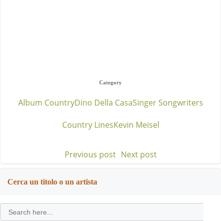
Category
Album Country
Dino Della Casa
Singer Songwriters
Country Lines
Kevin Meisel
Previous post
Next post
Post
Post
navigation
navigation
Cerca un titolo o un artista
Search
for: