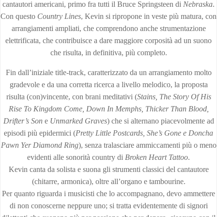
cantautori americani, primo fra tutti il Bruce Springsteen di
Nebraska
.
Con questo
Country Lines
, Kevin si ripropone in veste più matura, con
arrangiamenti ampliati, che comprendono anche strumentazione
elettrificata, che contribuisce a dare maggiore corposità ad un suono
che risulta, in definitiva, più completo.
Fin dall’iniziale title-track, caratterizzato da un arrangiamento molto
gradevole e da una corretta ricerca a livello melodico, la proposta
risulta (con)vincente, con brani meditativi (
Stains, The Story Of His
Rise To Kingdom Come, Down In Memphs, Thicker Than Blood,
Drifter’s Son
e
Unmarked Graves
) che si alternano piacevolmente ad
episodi più epidermici (
Pretty Little Postcards, She’s Gone e Doncha
Pawn Yer Diamond Ring
), senza tralasciare ammiccamenti più o meno
evidenti alle sonorità country di
Broken Heart Tattoo
.
Kevin canta da solista e suona gli strumenti classici del cantautore
(chitarre, armonica), oltre all’organo e tambourine.
Per quanto riguarda i musicisti che lo accompagnano, devo ammettere
di non conoscerne neppure uno; si tratta evidentemente di signori