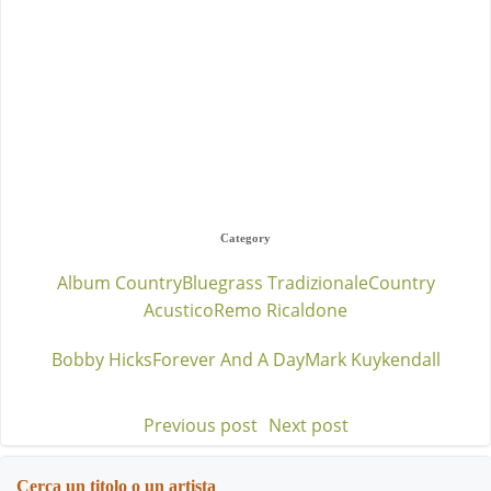
Category
Album Country
Bluegrass Tradizionale
Country
Acustico
Remo Ricaldone
Bobby Hicks
Forever And A Day
Mark Kuykendall
Previous post
Next post
Post
Post
navigation
navigation
Cerca un titolo o un artista