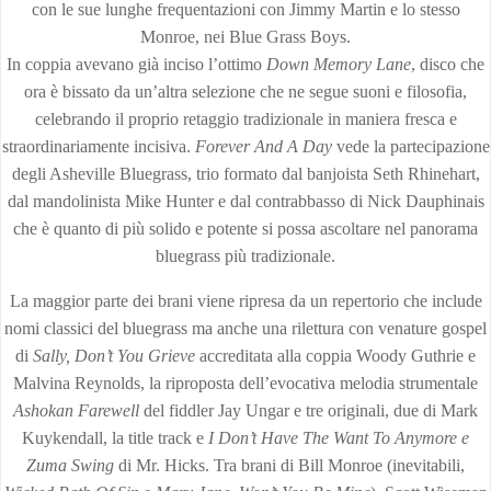
con le sue lunghe frequentazioni con Jimmy Martin e lo stesso
Monroe, nei Blue Grass Boys.
In coppia avevano già inciso l’ottimo
Down Memory Lane
, disco che
ora è bissato da un’altra selezione che ne segue suoni e filosofia,
celebrando il proprio retaggio tradizionale in maniera fresca e
straordinariamente incisiva.
Forever And A Day
vede la partecipazione
degli Asheville Bluegrass, trio formato dal banjoista Seth Rhinehart,
dal mandolinista Mike Hunter e dal contrabbasso di Nick Dauphinais
che è quanto di più solido e potente si possa ascoltare nel panorama
bluegrass più tradizionale.
La maggior parte dei brani viene ripresa da un repertorio che include
nomi classici del bluegrass ma anche una rilettura con venature gospel
di
Sally, Don’t You Grieve
accreditata alla coppia Woody Guthrie e
Malvina Reynolds, la riproposta dell’evocativa melodia strumentale
Ashokan Farewell
del fiddler Jay Ungar e tre originali, due di Mark
Kuykendall, la title track e
I Don’t Have The Want To Anymore e
Zuma Swing
di Mr. Hicks. Tra brani di Bill Monroe (inevitabili,