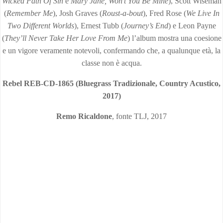
Wicked Path Of Sin
e
Mary Jane, Won’t You Be Mine
), Scott Wiseman
(
Remember Me
), Josh Graves (
Roust-a-bout
), Fred Rose (
We Live In
Two Different Worlds
), Ernest Tubb (
Journey’s End
) e Leon Payne
(
They’ll Never Take Her Love From Me
) l’album mostra una coesione
e un vigore veramente notevoli, confermando che, a qualunque età, la
classe non è acqua.
Rebel REB-CD-1865 (Bluegrass Tradizionale, Country Acustico,
2017)
Remo Ricaldone
, fonte TLJ, 2017