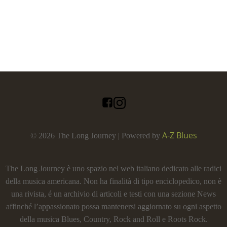
A-Z Blues
© 2026 The Long Journey | Powered by
The Long Journey è uno spazio nel web italiano dedicato alle radici
della musica americana. Non ha finalità di tipo enciclopedico, non è
una rivista, é un archivio di articoli e testi con una sezione News
affinché l’appassionato possa mantenersi aggiornato su ogni aspetto
della musica Blues, Country, Rock and Roll e Roots Rock.