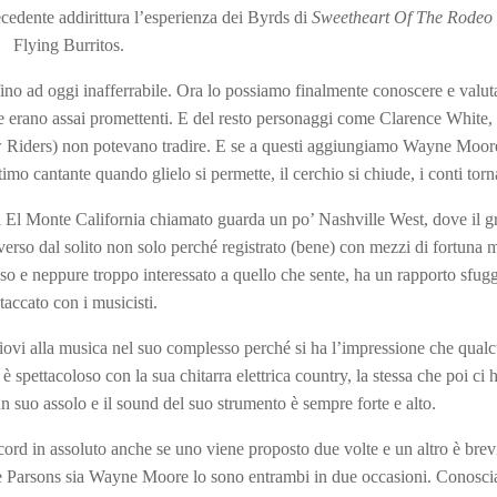
cedente addirittura l’esperienza dei Byrds di
Sweetheart Of The Rodeo
Flying Burritos.
no ad oggi inafferrabile. Ora lo possiamo finalmente conoscere e valuta
che erano assai promettenti. E del resto personaggi come Clarence White
w Riders) non potevano tradire. E se a questi aggiungiamo Wayne Moore
imo cantante quando glielo si permette, il cerchio si chiude, i conti tor
i El Monte California chiamato guarda un po’ Nashville West, dove il g
verso dal solito non solo perché registrato (bene) con mezzi di fortuna
o e neppure troppo interessato a quello che sente, ha un rapporto sfug
staccato con i musicisti.
giovi alla musica nel suo complesso perché si ha l’impressione che qual
spettacoloso con la sua chitarra elettrica country, la stessa che poi ci h
 suo assolo e il sound del suo strumento è sempre forte e alto.
ecord in assoluto anche se uno viene proposto due volte e un altro è brev
e Parsons sia Wayne Moore lo sono entrambi in due occasioni. Conosc