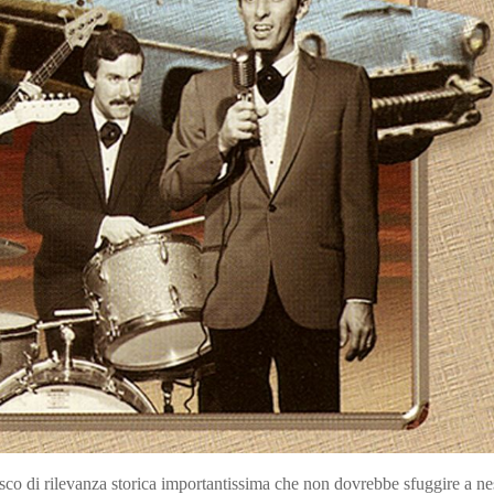
sco di rilevanza storica importantissima che non dovrebbe sfuggire a n