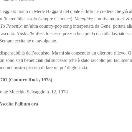
ccheggiato brano di Merle Haggard del quale è difficile credere che già a
un’incredibile assolo (sempre Clarence).
Memphis:
il notissimo rock & r
 To Phoenix
: un’altra country-pop song interpretata da Gene, portata alla
 ascolto.
Nashville West
: lo stesso pezzo che apre la raccolta lasciato sc
 Sempre eccitante e travolgente.
spensabilità dell’acquisto. Ma mi sia consentito un ulteriore rilievo. Q
on sono stati beneficiati dal successo (che è stato raccolto più facilmente
mo nel nostro piccolo di fare un po’ di giustizia.
8701 (Country Rock, 1978)
fonte Mucchio Selvaggio n. 12, 1978
Ascolta l’album ora