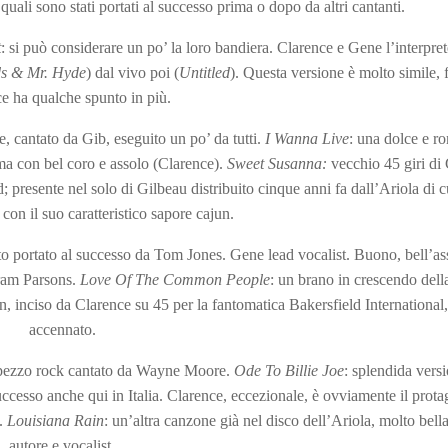
i quali sono stati portati al successo prima o dopo da altri cantanti.
t
: si può considerare un po’ la loro bandiera. Clarence e Gene l’interpre
ds & Mr. Hyde
) dal vivo poi (
Untitled
). Questa versione è molto simile, 
e ha qualche spunto in più.
, cantato da Gib, eseguito un po’ da tutti.
I Wanna Live
: una dolce e r
 ma con bel coro e assolo (Clarence).
Sweet Susanna:
vecchio 45 giri d
 presente nel solo di Gilbeau distribuito cinque anni fa dall’Ariola di c
 con il suo caratteristico sapore cajun.
o portato al successo da Tom Jones. Gene lead vocalist. Buono, bell’as
Gram Parsons.
Love Of The Common People
: un brano in crescendo dell
n, inciso da Clarence su 45 per la fantomatica Bakersfield International
accennato.
 pezzo rock cantato da Wayne Moore.
Ode To Billie Joe
: splendida vers
esso anche qui in Italia. Clarence, eccezionale, è ovviamente il prota
h.
Louisiana Rain
: un’altra canzone già nel disco dell’Ariola, molto bell
autore e vocalist.