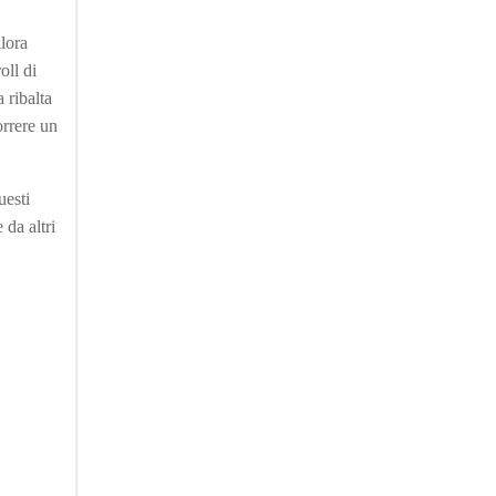
llora
oll di
 ribalta
orrere un
uesti
 da altri