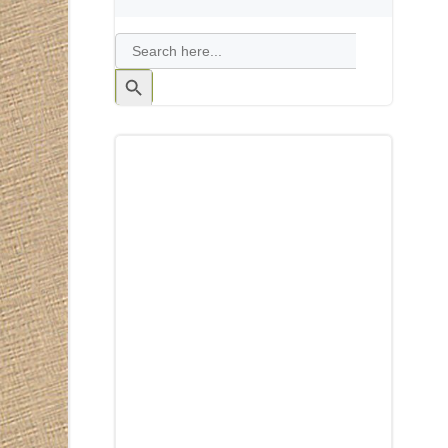
Search
for:
Search
Button