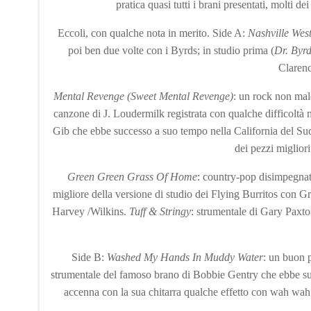
pratica quasi tutti i brani presentati, molti de
Eccoli, con qualche nota in merito. Side A:
Nashville Wes
poi ben due volte con i Byrds; in studio prima (
Dr. Byr
Clarenc
Mental Revenge (Sweet Mental Revenge)
: un rock non male
canzone di J. Loudermilk registrata con qualche difficoltà
Gib che ebbe successo a suo tempo nella California del Sud;
dei pezzi migliori
Green Green Grass Of Home
: country-pop disimpegnat
migliore della versione di studio dei Flying Burritos con 
Harvey /Wilkins.
Tuff & Stringy
: strumentale di Gary Paxto
Side B:
Washed My Hands In Muddy Water
: un buon
strumentale del famoso brano di Bobbie Gentry che ebbe succ
accenna con la sua chitarra qualche effetto con wah wa