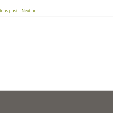
ious post
Next post
t
Post
igation
navigation