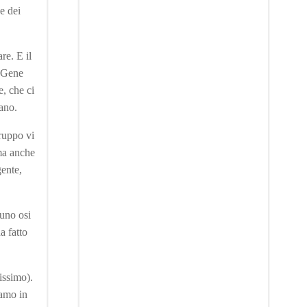
e dei
re. E il
, Gene
, che ci
nano.
ruppo vi
 ma anche
gente,
cuno osi
a fatto
issimo).
iamo in