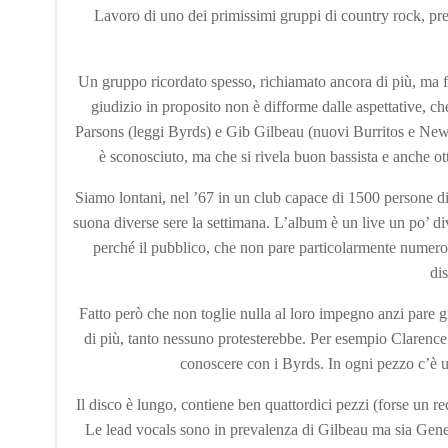
Lavoro di uno dei primissimi gruppi di country rock, pre
Un gruppo ricordato spesso, richiamato ancora di più, ma fi
giudizio in proposito non è difforme dalle aspettative, 
Parsons (leggi Byrds) e Gib Gilbeau (nuovi Burritos e Ne
è sconosciuto, ma che si rivela buon bassista e anche ott
Siamo lontani, nel ’67 in un club capace di 1500 persone d
suona diverse sere la settimana. L’album è un live un po’ di
perché il pubblico, che non pare particolarmente numeros
di
Fatto però che non toglie nulla al loro impegno anzi pare 
di più, tanto nessuno protesterebbe. Per esempio Clarence è 
conoscere con i Byrds. In ogni pezzo c’è un
Il disco è lungo, contiene ben quattordici pezzi (forse un r
Le lead vocals sono in prevalenza di Gilbeau ma sia Gen