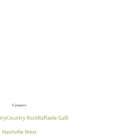
Category
try
Country Rock
Raffaele Galli
Nashville West