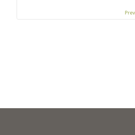
Prev
Pos
nav