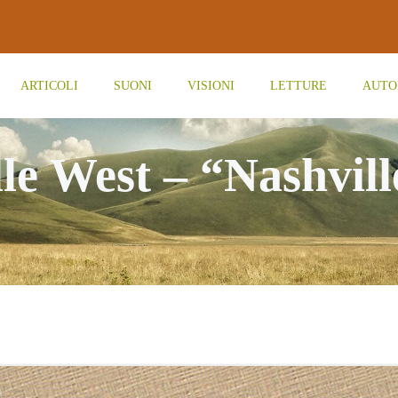
ARTICOLI
SUONI
VISIONI
LETTURE
AUTO
le West – “Nashvil