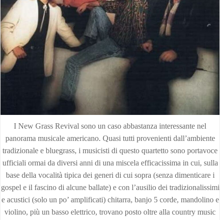
I New Grass Revival sono un caso abbastanza interessante nel
panorama musicale americano. Quasi tutti provenienti dall’ambiente
tradizionale e bluegrass, i musicisti di questo quartetto sono portavoce
ufficiali ormai da diversi anni di una miscela efficacissima in cui, sulla
base della vocalità tipica dei generi di cui sopra (senza dimenticare i
gospel e il fascino di alcune ballate) e con l’ausilio dei tradizionalissimi
e acustici (solo un po’ amplificati) chitarra, banjo 5 corde, mandolino e
violino, più un basso elettrico, trovano posto oltre alla country music