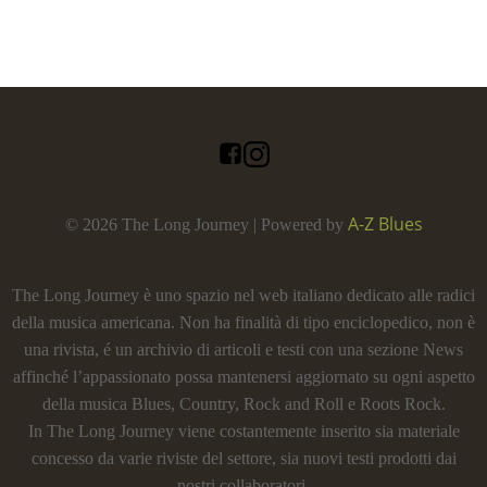
A-Z Blues
© 2026 The Long Journey | Powered by
The Long Journey è uno spazio nel web italiano dedicato alle radici
della musica americana. Non ha finalità di tipo enciclopedico, non è
una rivista, é un archivio di articoli e testi con una sezione News
affinché l’appassionato possa mantenersi aggiornato su ogni aspetto
della musica Blues, Country, Rock and Roll e Roots Rock.
In The Long Journey viene costantemente inserito sia materiale
concesso da varie riviste del settore, sia nuovi testi prodotti dai
nostri collaboratori.