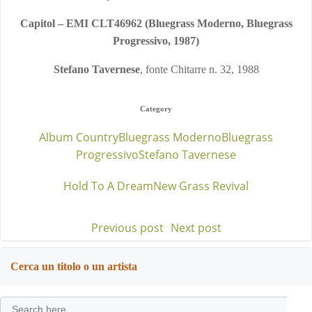
Capitol – EMI CLT46962 (Bluegrass Moderno, Bluegrass
Progressivo, 1987)
Stefano Tavernese
, fonte Chitarre n. 32, 1988
Category
Album Country
Bluegrass Moderno
Bluegrass
Progressivo
Stefano Tavernese
Hold To A Dream
New Grass Revival
Previous post
Next post
Post
Post
navigation
navigation
Cerca un titolo o un artista
Search