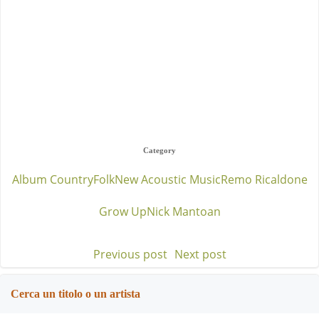
Category
Album Country
Folk
New Acoustic Music
Remo Ricaldone
Grow Up
Nick Mantoan
Previous post
Next post
Post
Post
navigation
navigation
Cerca un titolo o un artista