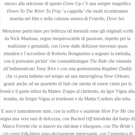
mezzo alla selezione di questo
Grow Up
c’è una sempre magnifica
Down To The River To Pray
‘a cappella’ che molti ricorderanno
inserita nel film e nella colonna sonora di
Fratello, Dove Sei.
Menzione particolare per bellezza ed intensità sono gli originali scritti
da Nick Mantoan, segno inequivocabile di passione, rispetto per la
tradizione e genuinità, con
Grow
dalle deliziose movenze quasi
irlandesi e l’accordion di Roberto Bongianino a segnare la melodia,
con il purissimo pickin’ che contraddistingue
The Ride
che rimanda
all’indimenticato Tony Rice e con una gustosissima
Ragtime Daddy
che ci porta indietro nel tempo ad una meravigliosa New Orleans
grazie anche ad un quartetto di fiati che merita di essere citato per la
bontà e il gusto infusi da Matteo Zoppo al clarinetto, da Igor Vigna alla
tromba, da Sergio Vigna al trombone e da Mattia Cordero alla tuba.
E non è naturalmente tutto, con la soffice e suadente
Here For Me
che
segna una vera oasi di dolcezza, con
Bucked Off
introdotta dal banjo di
Marco Ferretti che si muove tra old-time e bluegrass, con
The Bride
i
cui cenni folk-blues sono decisamente interessanti, con l’armonica di