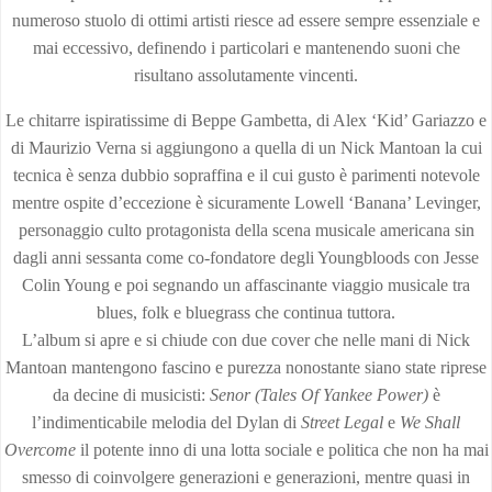
numeroso stuolo di ottimi artisti riesce ad essere sempre essenziale e
mai eccessivo, definendo i particolari e mantenendo suoni che
risultano assolutamente vincenti.
Le chitarre ispiratissime di Beppe Gambetta, di Alex ‘Kid’ Gariazzo e
di Maurizio Verna si aggiungono a quella di un Nick Mantoan la cui
tecnica è senza dubbio sopraffina e il cui gusto è parimenti notevole
mentre ospite d’eccezione è sicuramente Lowell ‘Banana’ Levinger,
personaggio culto protagonista della scena musicale americana sin
dagli anni sessanta come co-fondatore degli Youngbloods con Jesse
Colin Young e poi segnando un affascinante viaggio musicale tra
blues, folk e bluegrass che continua tuttora.
L’album si apre e si chiude con due cover che nelle mani di Nick
Mantoan mantengono fascino e purezza nonostante siano state riprese
da decine di musicisti:
Senor (Tales Of Yankee Power)
è
l’indimenticabile melodia del Dylan di
Street Legal
e
We Shall
Overcome
il potente inno di una lotta sociale e politica che non ha mai
smesso di coinvolgere generazioni e generazioni, mentre quasi in