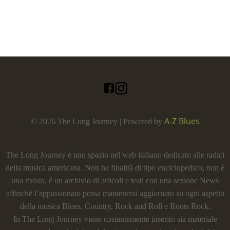
A-Z Blues
© 2026 The Long Journey | Powered by
The Long Journey è uno spazio nel web italiano dedicato alle radici
della musica americana. Non ha finalità di tipo enciclopedico, non è
una rivista, é un archivio di articoli e testi con una sezione News
affinché l’appassionato possa mantenersi aggiornato su ogni aspetto
della musica Blues, Country, Rock and Roll e Roots Rock.
In The Long Journey viene costantemente inserito sia materiale