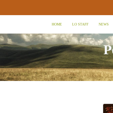
Vai
al
contenuto
HOME
LO STAFF
NEWS
P