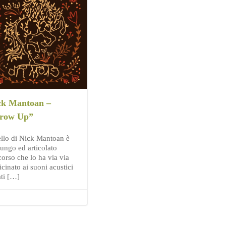
ck Mantoan –
row Up”
llo di Nick Mantoan è
lungo ed articolato
corso che lo ha via via
cinato ai suoni acustici
ati […]