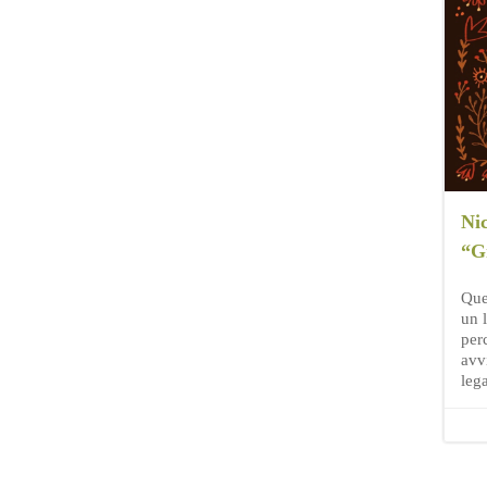
Ni
“G
Que
un 
per
avvi
leg