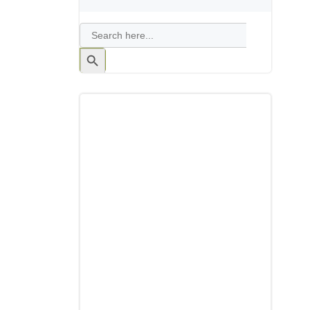
Search
for:
Search
Button