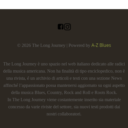
A-Z Blues
© 2026 The Long Journey | Powered by
The Long Journey è uno spazio nel web italiano dedicato alle radici
della musica americana. Non ha finalità di tipo enciclopedico, non è
una rivista, é un archivio di articoli e testi con una sezione News
affinché l’appassionato possa mantenersi aggiornato su ogni aspetto
della musica Blues, Country, Rock and Roll e Roots Rock.
In The Long Journey viene costantemente inserito sia materiale
concesso da varie riviste del settore, sia nuovi testi prodotti dai
nostri collaboratori.