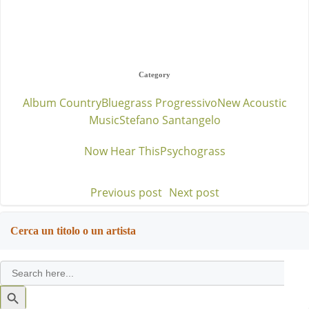
Category
Album Country
Bluegrass Progressivo
New Acoustic
Music
Stefano Santangelo
Now Hear This
Psychograss
Previous post
Next post
Post
Post
navigation
navigation
Cerca un titolo o un artista
Search
for:
Search
Button