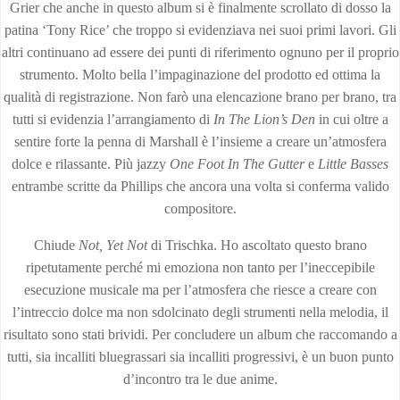
Grier che anche in questo album si è finalmente scrollato di dosso la
patina ‘Tony Rice’ che troppo si evidenziava nei suoi primi lavori. Gli
altri continuano ad essere dei punti di riferimento ognuno per il proprio
strumento. Molto bella l’impaginazione del prodotto ed ottima la
qualità di registrazione. Non farò una elencazione brano per brano, tra
tutti si evidenzia l’arrangiamento di
In The Lion’s Den
in cui oltre a
sentire forte la penna di Marshall è l’insieme a creare un’atmosfera
dolce e rilassante. Più jazzy
One Foot In The Gutter
e
Little Basses
entrambe scritte da Phillips che ancora una volta si conferma valido
compositore.
Chiude
Not, Yet Not
di Trischka. Ho ascoltato questo brano
ripetutamente perché mi emoziona non tanto per l’ineccepibile
esecuzione musicale ma per l’atmosfera che riesce a creare con
l’intreccio dolce ma non sdolcinato degli strumenti nella melodia, il
risultato sono stati brividi. Per concludere un album che raccomando a
tutti, sia incalliti bluegrassari sia incalliti progressivi, è un buon punto
d’incontro tra le due anime.