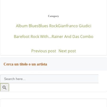
Category
Album Blues
Blues Rock
Gianfranco Giudici
Barefoot Rock With…
Rainer And Das Combo
Previous post
Next post
Post
Post
navigation
navigation
Cerca un titolo o un artista
Search
for:
Search
Button