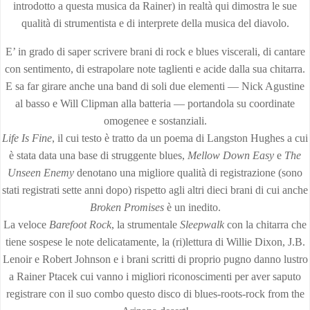
introdotto a questa musica da Rainer) in realtà qui dimostra le sue
qualità di strumentista e di interprete della musica del diavolo.
E’ in grado di saper scrivere brani di rock e blues viscerali, di cantare
con sentimento, di estrapolare note taglienti e acide dalla sua chitarra.
E sa far girare anche una band di soli due elementi — Nick Agustine
al basso e Will Clipman alla batteria — portandola su coordinate
omogenee e sostanziali.
Life Is Fine
, il cui testo è tratto da un poema di Langston Hughes a cui
è stata data una base di struggente blues,
Mellow Down Easy
e
The
Unseen Enemy
denotano una migliore qualità di registrazione (sono
stati registrati sette anni dopo) rispetto agli altri dieci brani di cui anche
Broken Promises
è un inedito.
La veloce
Barefoot Rock
, la strumentale
Sleepwalk
con la chitarra che
tiene sospese le note delicatamente, la (ri)lettura di Willie Dixon, J.B.
Lenoir e Robert Johnson e i brani scritti di proprio pugno danno lustro
a Rainer Ptacek cui vanno i migliori riconoscimenti per aver saputo
registrare con il suo combo questo disco di blues-roots-rock from the