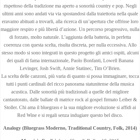
rispettoso della tradizione ma aperto a sonorità country e pop. Negli
ultimi anni sono andati via via spostandosi dalla traiettoria nella quale
eravamo abituati a trovarli, alla ricerca di un’apertura che offrisse loro
maggiore respiro e più libertà d’azione. Un percorso progressivo, nulla
di forzato, molto naturale. L’aggiunta della batteria, in perfetta
coerenza con questa scelta, risulta discreta, per nulla eccessiva. Allo
stesso modo si sono integrati in questo progetto gli amici ospiti, alcuni
dei quali di fama internazionale, Paolo Bonfanti, Lowell Banana
Levinger, Josh Swift, Annie Statinec, Tim O’Brien.
La scelta delle canzoni, più varia di quanto si possa immaginare, tocca
tutti i punti cardinali del ricco panorama statunitense della musica
acustica. Dalle sonorità più tradizionali a quelle del migliore
cantautorato, dalle ballate di matrice rock al gospel firmato Leiber &
Stoller. Chi ama il bluegrass e la sua migliore evoluzione si affidi ai
Red Wine e si regali senza indugiare questo bel disco.
Analogy (Bluegrass Moderno, Traditional Country, Folk, 2014)