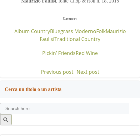
Maurizio Faulisi
, fonte Chop & Roll n. 18, 2015
Category
Album Country
Bluegrass Moderno
Folk
Maurizio
Faulisi
Traditional Country
Pickin’ Friends
Red Wine
Previous post
Next post
Post
Post
navigation
navigation
Cerca un titolo o un artista
Search
for:
Search
Button