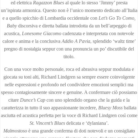
ed elettrica
Ragazzon Blues
al quale lo stesso ‘Jimmy’ presta
un’ispirata armonica. Questo non è l’unico momento dedicato all’Italia
e a quello spicchio di Lombardia occidentale con
Let’s Go To Como,
Baby
discorsiva e diretta ballata introdotta da un bell’arpeggio di
acustica,
Lonesome Giacomo
cadenzata e interpretata con notevole
calore e anima e la conclusiva
Addio A Pavia
, splendido ‘waltz time’
pregno di nostalgia seppur con una pronuncia un po’ discutibile del
titolo.
Con una voce molto personale, roca ed abrasiva seppur modulata e
giocata su toni alti, Richard Lindgren sa sempre essere coinvolgente
nelle espressioni e profondo nel condividere emozioni semplici ma
spesso contagiosamente sincere e genuine. A confermare ciò possiamo
citare
Dunce’s Cap
con uno splendido organo che la guida e la
caratterizza in tutto il suo appassionante incedere,
Bluesy Moss
ballata
asciutta ed acustica perfetta per la voce di Richard Lindgren così come
St. Vincent’s Blues
delicata e ‘dylaniana’.
Malmostoso
è una grande conferma di doti notevoli e un consigliato