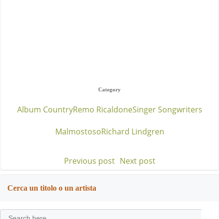
Category
Album Country
Remo Ricaldone
Singer Songwriters
Malmostoso
Richard Lindgren
Previous post
Next post
Post
Post
navigation
navigation
Cerca un titolo o un artista
Search