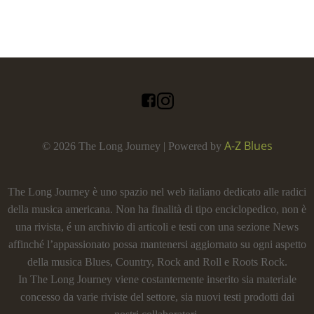
A-Z Blues
© 2026 The Long Journey | Powered by
The Long Journey è uno spazio nel web italiano dedicato alle radici
della musica americana. Non ha finalità di tipo enciclopedico, non è
una rivista, é un archivio di articoli e testi con una sezione News
affinché l’appassionato possa mantenersi aggiornato su ogni aspetto
della musica Blues, Country, Rock and Roll e Roots Rock.
In The Long Journey viene costantemente inserito sia materiale
concesso da varie riviste del settore, sia nuovi testi prodotti dai