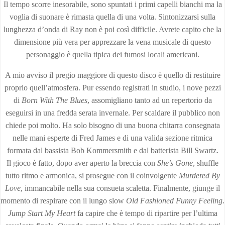
Il tempo scorre inesorabile, sono spuntati i primi capelli bianchi ma la
voglia di suonare è rimasta quella di una volta. Sintonizzarsi sulla
lunghezza d’onda di Ray non è poi così difficile. Avrete capito che la
dimensione più vera per apprezzare la vena musicale di questo
personaggio è quella tipica dei fumosi locali americani.
A mio avviso il pregio maggiore di questo disco è quello di restituire
proprio quell’atmosfera. Pur essendo registrati in studio, i nove pezzi
di
Born With The Blues
, assomigliano tanto ad un repertorio da
eseguirsi in una fredda serata invernale. Per scaldare il pubblico non
chiede poi molto. Ha solo bisogno di una buona chitarra consegnata
nelle mani esperte di Fred James e di una valida sezione ritmica
formata dal bassista Bob Kommersmith e dal batterista Bill Swartz.
Il gioco è fatto, dopo aver aperto la breccia con
She’s Gone
, shuffle
tutto ritmo e armonica, si prosegue con il coinvolgente
Murdered By
Love
, immancabile nella sua consueta scaletta. Finalmente, giunge il
momento di respirare con il lungo slow
Old Fashioned Funny Feeling
.
Jump Start My Heart
fa capire che è tempo di ripartire per l’ultima