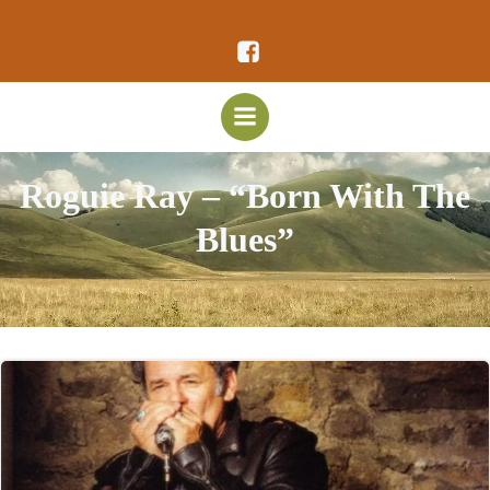
Vai
al
contenuto
Roguie Ray – “Born With The
Blues”