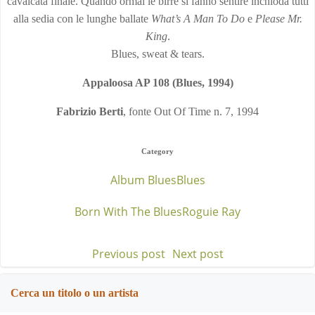
cavalcata finale. Quando ormai le birre si fanno sentire inchioda tutti
alla sedia con le lunghe ballate
What’s A Man To Do
e
Please Mr.
King
.
Blues, sweat & tears.
Appaloosa AP 108 (Blues, 1994)
Fabrizio Berti
, fonte Out Of Time n. 7, 1994
Category
Album Blues
Blues
Born With The Blues
Roguie Ray
Previous post
Next post
Post
Post
navigation
navigation
Cerca un titolo o un artista