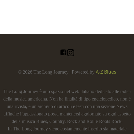
A-Z Blues
© 2026 The Long Journey | Powered by
The Long Journey è uno spazio nel web italiano dedicato alle radici
della musica americana. Non ha finalità di tipo enciclopedico, non è
una rivista, é un archivio di articoli e testi con una sezione News
affinché l’appassionato possa mantenersi aggiornato su ogni aspetto
della musica Blues, Country, Rock and Roll e Roots Rock.
In The Long Journey viene costantemente inserito sia materiale