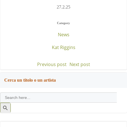
27.2.25
Category
News
Kat Riggins
Previous post
Next post
Post
Post
navigation
navigation
Cerca un titolo o un artista
Search
for:
Search
Button