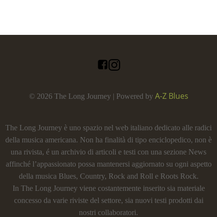
A-Z Blues
© 2026 The Long Journey | Powered by
The Long Journey è uno spazio nel web italiano dedicato alle radici
della musica americana. Non ha finalità di tipo enciclopedico, non è
una rivista, é un archivio di articoli e testi con una sezione News
affinché l’appassionato possa mantenersi aggiornato su ogni aspetto
della musica Blues, Country, Rock and Roll e Roots Rock.
In The Long Journey viene costantemente inserito sia materiale
concesso da varie riviste del settore, sia nuovi testi prodotti dai
nostri collaboratori.