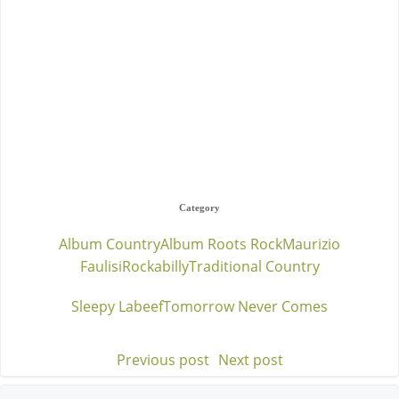
Category
Album Country
Album Roots Rock
Maurizio
Faulisi
Rockabilly
Traditional Country
Sleepy Labeef
Tomorrow Never Comes
Previous post
Next post
Post
Post