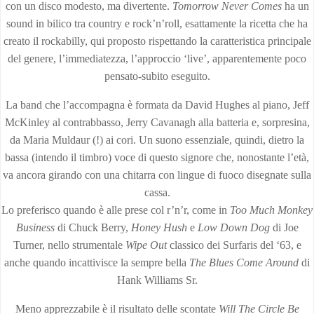
con un disco modesto, ma divertente.
Tomorrow Never Comes
ha un
sound in bilico tra country e rock’n’roll, esattamente la ricetta che ha
creato il rockabilly, qui proposto rispettando la caratteristica principale
del genere, l’immediatezza, l’approccio ‘live’, apparentemente poco
pensato-subito eseguito.
La band che l’accompagna è formata da David Hughes al piano, Jeff
McKinley al contrabbasso, Jerry Cavanagh alla batteria e, sorpresina,
da Maria Muldaur (!) ai cori. Un suono essenziale, quindi, dietro la
bassa (intendo il timbro) voce di questo signore che, nonostante l’età,
va ancora girando con una chitarra con lingue di fuoco disegnate sulla
cassa.
Lo preferisco quando è alle prese col r’n’r, come in
Too Much Monkey
Business
di Chuck Berry,
Honey Hush
e
Low Down Dog
di Joe
Turner, nello strumentale
Wipe Out
classico dei Surfaris del ‘63, e
anche quando incattivisce la sempre bella
The Blues Come Around
di
Hank Williams Sr.
Meno apprezzabile è il risultato delle scontate
Will The Circle Be