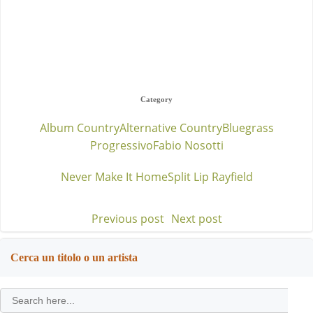
Category
Album Country
Alternative Country
Bluegrass
Progressivo
Fabio Nosotti
Never Make It Home
Split Lip Rayfield
Previous post
Next post
Post
Post
navigation
navigation
Cerca un titolo o un artista
Search
for: