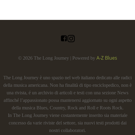
A-Z Blues
© 2026 The Long Journey | Powered by
The Long Journey è uno spazio nel web italiano dedicato alle radici
della musica americana. Non ha finalità di tipo enciclopedico, non è
una rivista, é un archivio di articoli e testi con una sezione News
affinché l’appassionato possa mantenersi aggiornato su ogni aspetto
della musica Blues, Country, Rock and Roll e Roots Rock.
In The Long Journey viene costantemente inserito sia materiale
concesso da varie riviste del settore, sia nuovi testi prodotti dai
nostri collaboratori.