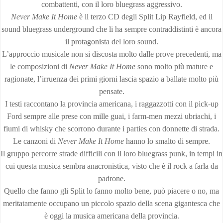
combattenti, con il loro bluegrass aggressivo.
Never Make It Home
è il terzo CD degli Split Lip Rayfield, ed il
sound bluegrass underground che li ha sempre contraddistinti è ancora
il protagonista del loro sound.
L’approccio musicale non si discosta molto dalle prove precedenti, ma
le composizioni di
Never Make It Home
sono molto più mature e
ragionate, l’irruenza dei primi giorni lascia spazio a ballate molto più
pensate.
I testi raccontano la provincia americana, i raggazzotti con il pick-up
Ford sempre alle prese con mille guai, i farm-men mezzi ubriachi, i
fiumi di whisky che scorrono durante i parties con donnette di strada.
Le canzoni di
Never Make It Home
hanno lo smalto di sempre.
Il gruppo percorre strade difficili con il loro bluegrass punk, in tempi in
cui questa musica sembra anacronistica, visto che è il rock a farla da
padrone.
Quello che fanno gli Split lo fanno molto bene, può piacere o no, ma
meritatamente occupano un piccolo spazio della scena gigantesca che
è oggi la musica americana della provincia.