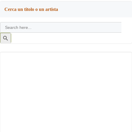
Cerca un titolo o un artista
Search
for:
Search
Button