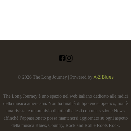
A-Z Blues
© 2026 The Long Journey | Powered by
The Long Journey è uno spazio nel web italiano dedicato alle radici
della musica americana. Non ha finalità di tipo enciclopedico, non è
una rivista, é un archivio di articoli e testi con una sezione News
affinché l’appassionato possa mantenersi aggiornato su ogni aspetto
della musica Blues, Country, Rock and Roll e Roots Rock.