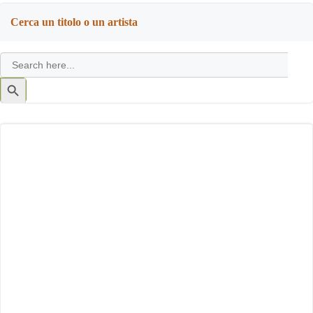
Cerca un titolo o un artista
Search
for:
Search
Button